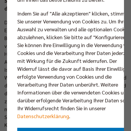
Sommer personell stark verändert hat und erneut
darum kämpfen wird, die Playoffs zu erreichen.
Indem Sie auf "Alle akzeptieren" klicken, stimmen
Sie unserer Verwendung von Cookies zu. Um Ihre
Das Programm des Deutschen Meisters wird straffer.
Auswahl zu verwalten und alle optionalen Cookie
Einige Wochen konnte BR Volleys Headcoach Joel
abzulehnen, klicken Sie bitte auf "Konfigurieren".
Banks seine Mannschaft auf diese Phase der Saison
Sie können ihre Einwilligung in die Verwendung vo
vorbereiten. Mit dem Sieg gegen die WWK Volleys
Cookies und die Verarbeitung Ihrer Daten jederzei
Herrsching im DVV-Pokal (3:0) und dem Erfolg gegen
mit Wirkung für die Zukunft widerrufen. Der
ACH Volley Ljubljana in der Champions League (3:1)
Widerruf lässt die davor auf Basis Ihrer Einwilligu
ist den Berlinern auch der Start in die neuen
erfolgte Verwendung von Cookies und die
Wettbewerbe des Spielkalenders geglückt. Damit sind
Verarbeitung Ihrer Daten unberührt. Weitere
die „Englischen Wochen“ so richtig angebrochen und
Informationen über die verwendeten Cookies und
die Hauptstädter müssen fortan den Spagat
darüber erfolgende Verarbeitung Ihrer Daten sowi
zwischen nationalem und internationalem Geschäft
Ihr Widerrufsrecht finden Sie in unserer
meistern. Gleich am Mittwoch geht es für den
Datenschutzerklärung
.
Spitzenreiter der Volleyball Bundesliga in der
Königsklasse weiter, denn am 2. Spieltag wartet der