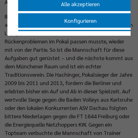
Auftritt bei Greenyard Maaseik (BEL).
Alle akzeptieren
Banks hat seinen Kader auf die steigende Frequenz
Konfigurieren
an Matches mental und körperlich eingestellt. Gegen
Ljubljana war auch Nehemiah Mote, der zuletzt mit
Nur essenzielle Cookies akzeptieren
Rückenproblemen im Pokal passen musste, wieder
mit von der Partie. So ist die Mannschaft für diese
Impressum
|
Datenschutzerklärung
Aufgaben gut gerüstet – und die nächste kommt aus
dem Münchener Raum und ist ein echter
Traditionsverein. Die Hachinger, Pokalsieger der Jahre
2009 bis 2011 und 2013, fordern die Berliner und
erlebten bisher ein Auf und Ab in dieser Spielzeit. Auf
wertvolle Siege gegen die Baden Volleys aus Karlsruhe
oder den lokalen Konkurrenten ASV Dachau folgten
bittere Niederlagen gegen die FT 1844 Freiburg oder
die Energiequelle Netzhoppers KW. Gegen ein
Topteam verbuchte die Mannschaft von Trainer