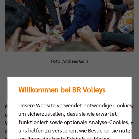
Foto: Andreas Gora
N
achdem am Dienstag erstmalig in dieser
Willkommen bei BR Volleys
Saison Champions-League-Zauber durch
die Max-Schmeling-Halle wehte, muss sich
Unsere Website verwendet notwendige Cookies,
das BR Volleys Team an diesem Wochenende (16. Nov
um sicherzustellen, dass sie wie erwartet
um 18.00 Uhr) auf das Tagesgeschäft in der
funktioniert sowie optionale Analyse-Cookies, die
Volleyball Bundesliga fokussieren. Der Tabellenführer
uns helfen zu verstehen, wie Besucher sie nutzen,
empfängt den TSV Haching München, der sich im
um Ihnen das beste Erlebnis zu bieten.