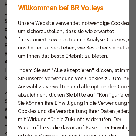
Halbfinale. Der intensive Schlagabtausch mit den
Willkommen bei BR Volleys
„LüneHünen“ lockte 4.150 Zuschauer in die Max-
Schmeling-Halle und bereitete direkt Vorfreude auf
Unsere Website verwendet notwendige Cookies,
das nächste Spitzenspiel beider Teams am 07. Dez.
um sicherzustellen, dass sie wie erwartet
Viel wichtiger aber war der Einzug in die nächste
funktioniert sowie optionale Analyse-Cookies, die
Runde für den Titelverteidiger, bei dem MVP Moritz
uns helfen zu verstehen, wie Besucher sie nutzen,
Reichert mit gezielten Angriffen sowie starken
um Ihnen das beste Erlebnis zu bieten.
Aufschläge eine Topleistung ablieferte. Dazu hatte
Indem Sie auf "Alle akzeptieren" klicken, stimmen
Headcoach Joel Banks die richtigen Kniffe für einen
Sie unserer Verwendung von Cookies zu. Um Ihre
kniffligen Pokalabend in der Tasche.
Auswahl zu verwalten und alle optionalen Cookie
Zum dritten Mal in Serie empfingen die BR Volleys die
abzulehnen, klicken Sie bitte auf "Konfigurieren".
SVG Lüneburg zum Pokalspiel. Joel Banks vertraute
Sie können ihre Einwilligung in die Verwendung vo
auf sein A-Team, wobei Nehemiah Mote aufgrund
Cookies und die Verarbeitung Ihrer Daten jederzei
einer Erkältung passen musste. Nach seiner guten
mit Wirkung für die Zukunft widerrufen. Der
Performance gegen Maaseik hatte damit Matthew
Widerruf lässt die davor auf Basis Ihrer Einwilligu
Knigge wieder seinen Platz in der „Starting Six“
erfolgte Verwendung von Cookies und die