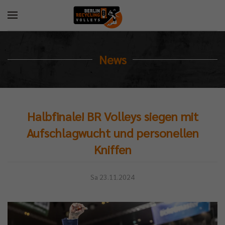
News
Halbfinale! BR Volleys siegen mit
Aufschlagwucht und personellen
Kniffen
Sa 23.11.2024