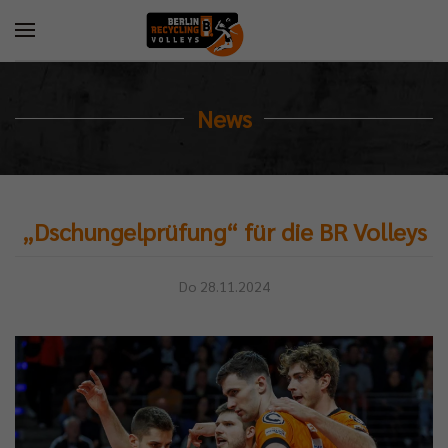
News
„Dschungelprüfung“ für die BR Volleys
Do 28.11.2024