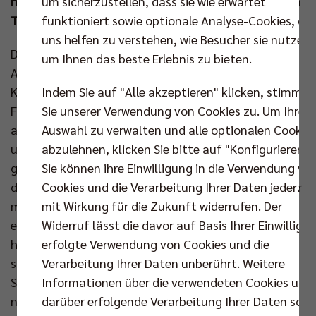
um sicherzustellen, dass sie wie erwartet
heraus und hofft auf die nächsten Punkte gegen ein
funktioniert sowie optionale Analyse-Cookies, die
Topteam der Liga.
uns helfen zu verstehen, wie Besucher sie nutzen,
Die BR Volleys treten am Donnerstag ihre längste
um Ihnen das beste Erlebnis zu bieten.
Auswärtsfahrt innerhalb Deutschlands an. Über 800
Indem Sie auf "Alle akzeptieren" klicken, stimmen
Kilometer legen die Berliner auf dem Weg nach
Sie unserer Verwendung von Cookies zu. Um Ihre
Freiburg zurück und werden mit viel Rückenwind
Auswahl zu verwalten und alle optionalen Cookie
ankommen. Das Team von Joel Banks ist weiterhin
abzulehnen, klicken Sie bitte auf "Konfigurieren".
ungeschlagen und sicherte sich mit dem 3:1-Sieg
Sie können ihre Einwilligung in die Verwendung vo
gegen starke Lüneburger am vergangenen Samstag
Cookies und die Verarbeitung Ihrer Daten jederzei
den Einzug in das DVV-Pokalhalbfinale. Die Freiburger
mit Wirkung für die Zukunft widerrufen. Der
mussten im Pokal hingegen die Segel streichen und
Widerruf lässt die davor auf Basis Ihrer Einwilligu
eine 0:3-Niederlage bei den Helios Grizzlys Giesen
erfolgte Verwendung von Cookies und die
hinnehmen. Genau gegen das Team, gegen welches
Verarbeitung Ihrer Daten unberührt. Weitere
sie in heimischer Halle im von einigen als „bestes
Informationen über die verwendeten Cookies und
Spiel der Saison“ betitelten Duell Anfang November
darüber erfolgende Verarbeitung Ihrer Daten sowi
noch 3:2 siegten. Auch Ruben Schott hat die