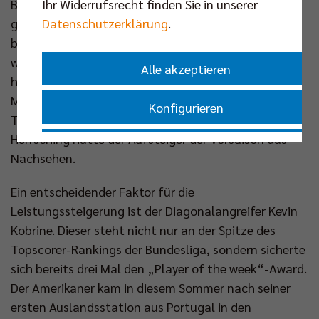
Ihr Widerrufsrecht finden Sie in unserer
Begegnung verfolgt: „Das Spiel hat mir wirklich
Datenschutzerklärung
.
gefallen, besonders die Qualität und Intensität
beider Mannschaften.“ Nicht nur gegen die Grizzlys
waren die Freiburger stark, insgesamt sind sie
Alle akzeptieren
hervorragend in die Spielzeit gestartet. Nach neun
Matches stehen sieben Siege und somit der vierte
Konfigurieren
Tabellenplatz zubuche, nur gegen Lüneburg und
Herrsching hatte der Aufsteiger der Vorsaison das
Nur essenzielle Cookies akzeptieren
Nachsehen.
Impressum
|
Datenschutzerklärung
Ein entscheidender Faktor für die
Leistungssteigerung ist der Diagonalangreifer Kevin
Kobrine. Dieser steht nicht nur an der Spitze des
Topscorer-Rankings der Bundesliga, sondern sicherte
sich bereits drei Mal den „Player of the week“-Award.
Der Amerikaner kam in diesem Sommer nach seiner
ersten Auslandsstation aus Portugal in den