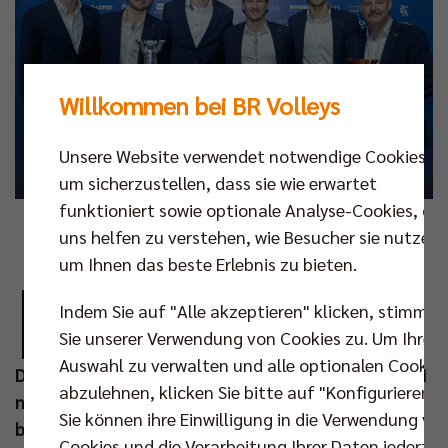
Willkommen bei BR Volleys
Unsere Website verwendet notwendige Cookies,
um sicherzustellen, dass sie wie erwartet
funktioniert sowie optionale Analyse-Cookies, die
Fotos: TOP Sportmarketing / Camera4
uns helfen zu verstehen, wie Besucher sie nutzen,
um Ihnen das beste Erlebnis zu bieten.
B
ei der Wahl der CHAMPIONS 2024 – Berlins
Indem Sie auf "Alle akzeptieren" klicken, stimmen
Sportler*innen des Jahres durften die Berlin
Sie unserer Verwendung von Cookies zu. Um Ihre
Recycling Volleys am Samstagabend (30.
Auswahl zu verwalten und alle optionalen Cookie
Dez) zwei Auszeichnungen entgegennehmen. Die drei
abzulehnen, klicken Sie bitte auf "Konfigurieren".
nationalen Titel (Meisterschaft, Pokal und Ligacup)
Sie können ihre Einwilligung in die Verwendung vo
brachten den Hauptstadt-Volleyballern in diesem
Cookies und die Verarbeitung Ihrer Daten jederzei