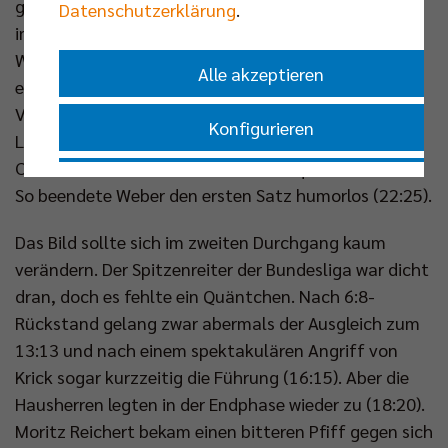
geglückt (11:11). Berlins 2.13-Meter-Riese trumpfte
Datenschutzerklärung
.
im Auftaktsatz auch im Angriff auf (13:13), aber
Warschau zeigte sich davon wenig beeindruckt. Mit
Alle akzeptieren
einem Ass stellte Weber auf 16:19 aus Sicht der BR
Volleys. Der Tabellendritte der PlusLiga blieb seiner
Konfigurieren
Linie treu, kontrollierte die Aufschläge von Schott &
Co und nutzte seine Chancen konsequenter (20:24).
Nur essenzielle Cookies akzeptieren
So beendete Weber den ersten Satz humorlos (22:25).
Das Bild sollte sich im zweiten Durchgang kaum
Impressum
|
Datenschutzerklärung
verändern. Der Spitzenreiter der Bundesliga war dicht
dran, doch es fehlte ein Quäntchen. Nach 6:8-
Rückstand gelang zwar abermals der Ausgleich zum
13:13 und nach einem spektakulären Angriff von
Krick sogar kurzzeitig die Führung (16:15). Aber die
Hausherren legten in der Endphase wieder zu (18:20).
Moritz Reichert bekam einen bitteren Pfiff gegen sich