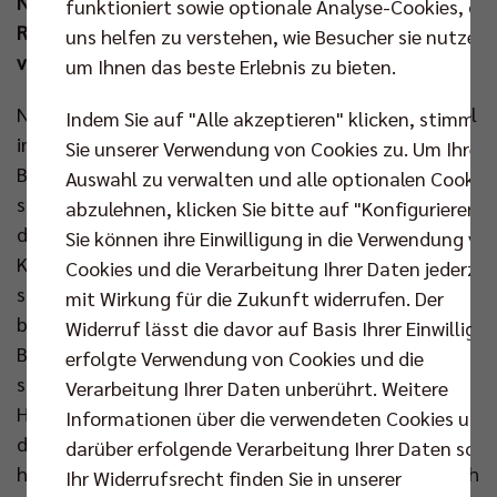
Niederlage (22:25, 21:25, 22:25) mussten Kapitän
funktioniert sowie optionale Analyse-Cookies, die
Ruben Schott & Co die Heimreise antreten und
uns helfen zu verstehen, wie Besucher sie nutzen,
verbleiben somit auf Rang zwei in der Gruppe A.
um Ihnen das beste Erlebnis zu bieten.
Nehemiah Mote war für dieses schwere Auswärtsspiel
Indem Sie auf "Alle akzeptieren" klicken, stimmen
in der Champions League zurück im Kader, doch Joel
Sie unserer Verwendung von Cookies zu. Um Ihre
Banks setzte vor 3.505 Zuschauern in der
Auswahl zu verwalten und alle optionalen Cookie
stimmungsvollen Torwar Hall COS unverändert auf
abzulehnen, klicken Sie bitte auf "Konfigurieren".
die gut aufgelegten Tobias Krick und Matthew
Sie können ihre Einwilligung in die Verwendung vo
Knigge in der Mitte. Beide Mannschaften standen
Cookies und die Verarbeitung Ihrer Daten jederzei
sich also in Bestbesetzung gegenüber und den
mit Wirkung für die Zukunft widerrufen. Der
besseren Start verbuchten die Gastgeber um den Ex-
Widerruf lässt die davor auf Basis Ihrer Einwilligu
Berliner Linus Weber. Das erste Ass des Abends vom
erfolgte Verwendung von Cookies und die
starken Szalpuk brachte den Deutschen Meister ins
Verarbeitung Ihrer Daten unberührt. Weitere
Hintertreffen (6:9). Doch die BR Volleys hielten gut
Informationen über die verwendeten Cookies und
dagegen. Tobias Krick blockte sein Team wieder
darüber erfolgende Verarbeitung Ihrer Daten sowi
heran und als Weber ins Aus schlug, war der Ausgleich
Ihr Widerrufsrecht finden Sie in unserer