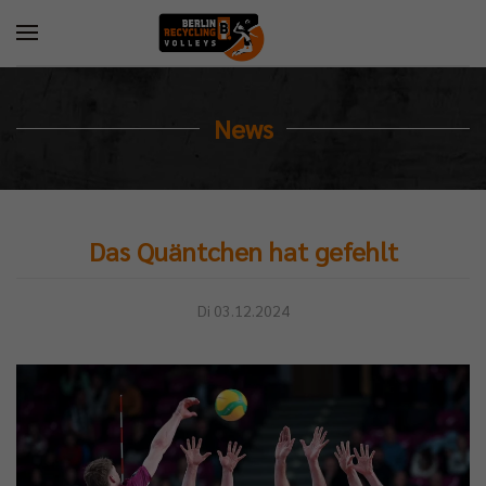
News
Das Quäntchen hat gefehlt
Di 03.12.2024