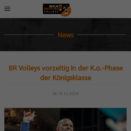
News
BR Volleys vorzeitig in der K.o.-Phase
der Königsklasse
Mi 18.12.2024