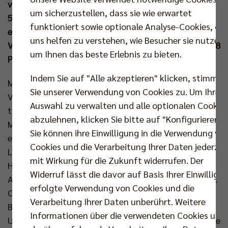
von einem der ersten beiden Plätzen zu verdrängen.
um sicherzustellen, dass sie wie erwartet
5.116 Zuschauern in der Max-Schmeling-Halle wurde
funktioniert sowie optionale Analyse-Cookies, die
ein mitreißendes Match gegen den belgischen
uns helfen zu verstehen, wie Besucher sie nutzen,
Vizemeister geboten, bei dem MVP Jake Hanes mit 28
um Ihnen das beste Erlebnis zu bieten.
Punkten herausstach.
Indem Sie auf "Alle akzeptieren" klicken, stimmen
Mit der Gewissheit, dass ein klarer Heimsieg den BR
Sie unserer Verwendung von Cookies zu. Um Ihre
Volleys ein Überstehen der Gruppenphase sichert,
Auswahl zu verwalten und alle optionalen Cookie
trat der Deutsche Meister vor starker Kulisse am
abzulehnen, klicken Sie bitte auf "Konfigurieren".
Mittwochabend an. Und entsprechend entschlossen
Sie können ihre Einwilligung in die Verwendung vo
eröffneten die Hausherren dieses Champions-
Cookies und die Verarbeitung Ihrer Daten jederzei
League-Heimspiel. Sofort übernahm das Team von
mit Wirkung für die Zukunft widerrufen. Der
Headcoach Joel Banks die Kontrolle. Vor allem im
Widerruf lässt die davor auf Basis Ihrer Einwilligu
Angriff waren die Männer in Orange eine Wucht (7:4).
erfolgte Verwendung von Cookies und die
Ob Florian Krage (14:6) oder Jakes Hanes (17:9), die
Verarbeitung Ihrer Daten unberührt. Weitere
Bälle schlugen reihenweise im Feld der Gäste ein. Der
Informationen über die verwendeten Cookies und
US-Amerikaner besorgte auch das 22:11 und es wurde