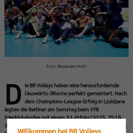
Foto: Alexander Hoth
D
ie BR Volleys haben eine herausfordernde
(Auswärts-)Woche perfekt gemeistert. Nach
dem Champions-League-Erfolg in Ljubljana
legten die Berliner am Samstag beim VfB
Friedrichshafen mit einem 3:1-Erfolg (20:25, 25:18,
25:19, 26:24) im Topspiel nach. Es war der 16. Sieg im
Willkommen bei BR Volleys