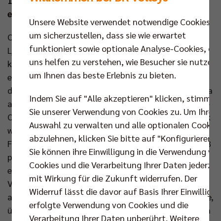
16. Spiel und gleichzeitig fügte man den Häflern die
erste Heimniederlage der Bundesliga-Saison zu.
Unsere Website verwendet notwendige Cookies,
um sicherzustellen, dass sie wie erwartet
Obwohl die BR Volleys erst am Donnerstagabend in
funktioniert sowie optionale Analyse-Cookies, die
Ljubljana im Einsatz waren, fühlte man sich
uns helfen zu verstehen, wie Besucher sie nutzen,
körperlich frisch für das ewige Duell. Doch es sollte
um Ihnen das beste Erlebnis zu bieten.
eine halbe Stunde dauern, bis man auch mental in
der 1.000 Zuschauer ausverkauften Spacetech Arena
Indem Sie auf "Alle akzeptieren" klicken, stimmen
ankam. Nehemiah Mote war krankheitsbedingt keine
Sie unserer Verwendung von Cookies zu. Um Ihre
Option für Headcoach Joel Banks, der im Mittelblock
Auswahl zu verwalten und alle optionalen Cookie
wieder auf das erfolgreiche Champions-League-Duo
abzulehnen, klicken Sie bitte auf "Konfigurieren".
Florian Krage und Matthew Knigge vertraute. Der VfB
Sie können ihre Einwilligung in die Verwendung vo
präsentierte sich zunächst sehr gut auf die Berliner
Cookies und die Verarbeitung Ihrer Daten jederzei
eingestellt und diese hatten im Angriff Probleme.
mit Wirkung für die Zukunft widerrufen. Der
Viel ging in der Anfangsphase über Jake Hanes (4:2),
Widerruf lässt die davor auf Basis Ihrer Einwilligu
aber nachdem Friedrichshafen Ruben Schott stoppte,
erfolgte Verwendung von Cookies und die
übernahmen die Hausherren die Initiative. Auf beiden
Verarbeitung Ihrer Daten unberührt. Weitere