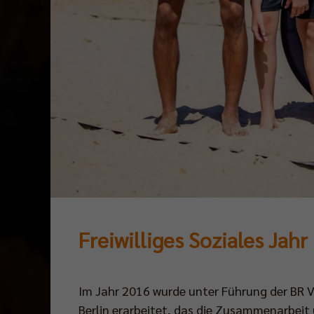
Freiwilliges Soziales Jahr
Im Jahr 2016 wurde unter Führung der BR 
Berlin erarbeitet, das die Zusammenarbeit