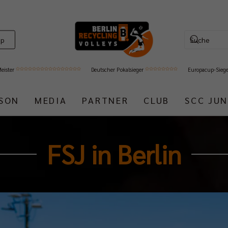
op
Meister
Deutscher Pokalsieger
Europacup-Sieg
ISON
MEDIA
PARTNER
CLUB
SCC JUN
FSJ in Berlin