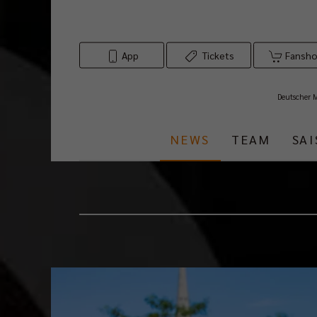
App
Tickets
Fansh
Deutscher 
NEWS
TEAM
SA