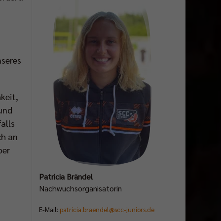
nseres
keit,
 und
alls
ch an
ber
Patricia Brändel
Nachwuchsorganisatorin
E-Mail:
patricia.braendel@scc-juniors.de