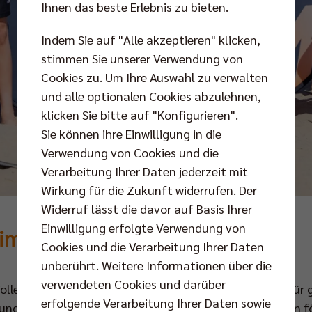
Ihnen das beste Erlebnis zu bieten.
Indem Sie auf "Alle akzeptieren" klicken,
stimmen Sie unserer Verwendung von
Cookies zu. Um Ihre Auswahl zu verwalten
und alle optionalen Cookies abzulehnen,
klicken Sie bitte auf "Konfigurieren".
Sie können ihre Einwilligung in die
Verwendung von Cookies und die
Verarbeitung Ihrer Daten jederzeit mit
Wirkung für die Zukunft widerrufen. Der
Widerruf lässt die davor auf Basis Ihrer
Einwilligung erfolgte Verwendung von
 im Berliner Volleyballsport
Cookies und die Verarbeitung Ihrer Daten
unberührt. Weitere Informationen über die
verwendeten Cookies und darüber
Volleys und ihrer SCC JUNIORS ein Nachwuchskonzept für 
erfolgende Verarbeitung Ihrer Daten sowie
 und Durchlässigkeit zwischen den Hauptstadt-Vereinen fö