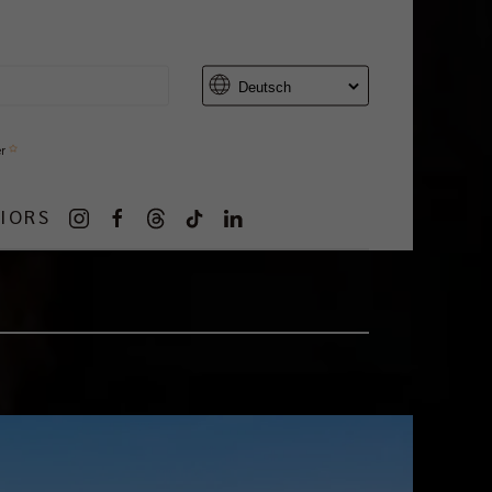
er
IORS