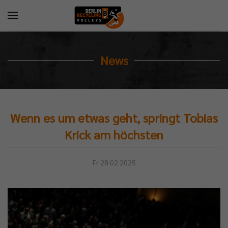
News
Wenn es um etwas geht, springt Tobias
Krick am höchsten
Fr 28.02.2025