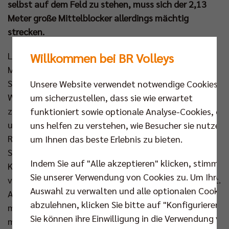
selbst auf dem Feld zu stehen, muss sich der 2,13
Meter große Mittelblocker allerdings mächtig
strecken.
Leicht gerädert schlendert Tobias Krick aus der
Willkommen bei BR Volleys
Muckibude des Horst-Korber-Sportzentrums, wo die
Spieler der BR Volleys ihre Kraftübungen absolvieren.
Unsere Website verwendet notwendige Cookies,
Wie üblich zu Rap- und Techno-Rhythmen,
um sicherzustellen, dass sie wie erwartet
zusammengestellt von den Kollegen Ruben Schott
funktioniert sowie optionale Analyse-Cookies, die
und Jake Hanes. Diesmal gab’s als krachenden
uns helfen zu verstehen, wie Besucher sie nutzen,
Rausfeger noch ein bisschen Metal – eine Wahl von
um Ihnen das beste Erlebnis zu bieten.
Simon Plaskie. Und, wie war’s? „Anstrengend“, sagt
Indem Sie auf "Alle akzeptieren" klicken, stimmen
Krick grinsend, „man fühlt sich besser, wenn es
Sie unserer Verwendung von Cookies zu. Um Ihre
vorbei ist.“ Jeden Tag braucht er diese Quälerei nicht.
Auswahl zu verwalten und alle optionalen Cookie
Aber es geht Richtung Pokalfinale. Und da will er, da
abzulehnen, klicken Sie bitte auf "Konfigurieren".
muss er topfit sein. Denn da will er unbedingt
Sie können ihre Einwilligung in die Verwendung vo
mitspielen.