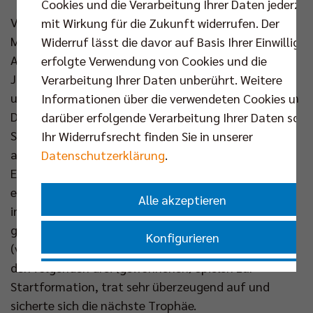
Cookies und die Verarbeitung Ihrer Daten jederzei
Vergangenes Jahr gegen Herrsching holte der 2,13
mit Wirkung für die Zukunft widerrufen. Der
Meter große Mittelblocker in der Mannheimer SAP
Widerruf lässt die davor auf Basis Ihrer Einwilligu
Arena den Cup mit den BR Volleys. Es war im neunten
erfolgte Verwendung von Cookies und die
Jahr als Profi, nach Stationen in Frankfurt, Cisterna
Verarbeitung Ihrer Daten unberührt. Weitere
und Modena (beide Italien), sein erster Titelgewinn in
Informationen über die verwendeten Cookies und
Deutschland, „das war mir sehr wichtig“. Obwohl die
darüber erfolgende Verarbeitung Ihrer Daten sowi
Saison vorher wegen einer Gehirnerschütterung alles
Ihr Widerrufsrecht finden Sie in unserer
andere als optimal für ihn verlaufen war: In diesem
Datenschutzerklärung
.
Endspiel war Krick voll auf der Höhe, spielte von der
ersten bis zur letzten Minute. So wie Wochen später
Alle akzeptieren
in der Finalserie um die Deutsche Meisterschaft
gegen Friedrichshafen. In den ersten beiden
Konfigurieren
(verlorenen) Partien nur eingewechselt, gehörte er in
den folgenden drei (gewonnenen) Spielen zur
Nur essenzielle Cookies akzeptieren
Startformation, trat sehr überzeugend auf und
sicherte sich die nächste Trophäe.