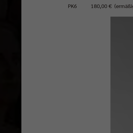
PK6
180,00 €
(ermäßi