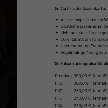
Die Vorteile der Saisonkarte:
Alle Heimspiele in allen 
Deutliche Ersparnis im V
Lieblingsplatz für die g
10% Rabatt am Fanshop 
Übertragbar an Freunde 
Regelmäßige “bring your
Die Saisonkartenpreise für di
Premium
360,00 €
(ermäßi
PK1
300,0 €
(ermäßi
PK2
270,00 €
(ermäßi
PK3
240,00 €
(ermäßi
PK4
210,00 €
(ermäßi