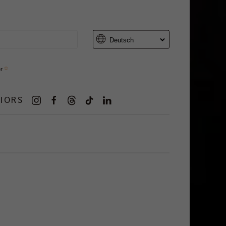
er
IORS