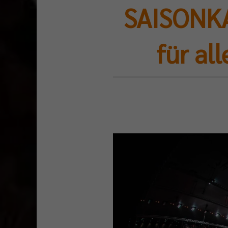
SAISONKA
für al