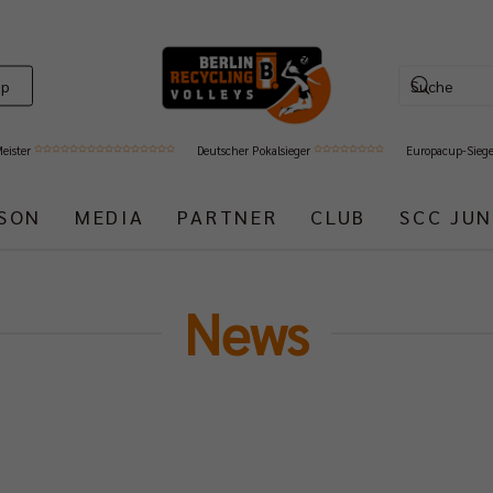
op
Meister
Deutscher Pokalsieger
Europacup-Sieg
ISON
MEDIA
PARTNER
CLUB
SCC JUN
News