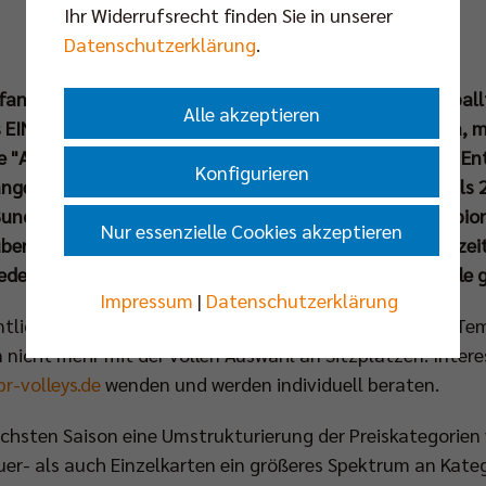
Ihr Widerrufsrecht finden Sie in unserer
Datenschutzerklärung
.
llfans können für die Saison 2025/26 planen. Die Volleybal
Alle akzeptieren
EINE Ticket für ALLE Spiele. Klassiker in der Bundesliga,
 "Alles oder nichts"-Matches im Pokal und spannende En
Konfigurieren
rgangenen Jahren bekamen Fans durchschnittlich mehr als
 Bundesliga-Klassikern natürlich auch die großen Champi
Nur essenzielle Cookies akzeptieren
uben Schott & Co werden auch in der kommenden Spielzeit
 jede Menge Spitzenvolleyball in der Max-Schmeling-Halle 
Impressum
|
Datenschutzerklärung
entliche Verkauf über den Onlineshop geschlossen. Das Tem
n nicht mehr mit der vollen Auswahl an Sitzplätzen. Inter
r-volleys.de
wenden und werden individuell beraten.
chsten Saison eine Umstrukturierung der Preiskategorien
uer- als auch Einzelkarten ein größeres Spektrum an Kate