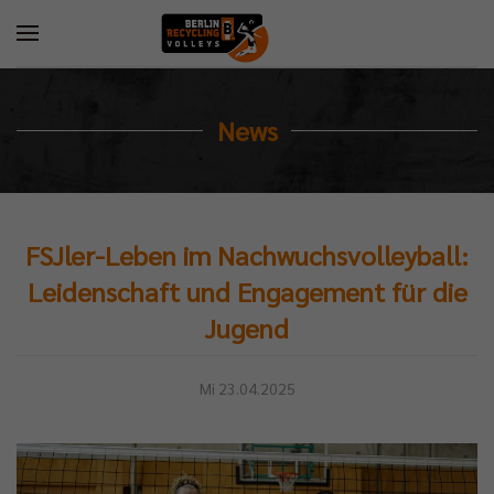
News
FSJler-Leben im Nachwuchsvolleyball:
Leidenschaft und Engagement für die
Jugend
Mi 23.04.2025