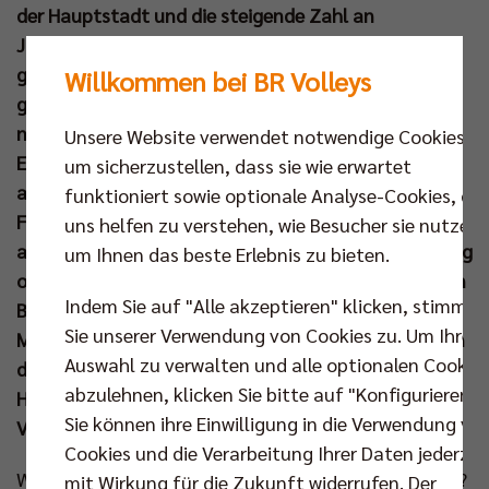
der Hauptstadt und die steigende Zahl an
Jugendspielern führte natürlich auch zu einem
größeren Bedarf an Übungsleitern. Um diesem
Willkommen bei BR Volleys
gerecht zu werden, setzt man im Berliner Volleyball
nicht nur auf haupt- und ehrenamtliche Trainer.
Unsere Website verwendet notwendige Cookies,
Einen äußerst wertvollen Beitrag leisten seit Jahren
um sicherzustellen, dass sie wie erwartet
auch viele junge Menschen im Rahmen eines
funktioniert sowie optionale Analyse-Cookies, die
Freiwilligen Sozialen Jahres (FSJ). Ein solches FSJ soll
uns helfen zu verstehen, wie Besucher sie nutzen,
als Orientierungsjahr zwischen Schule und Ausbildung
um Ihnen das beste Erlebnis zu bieten.
oder Studium dienen, um herauszufinden, in welchen
Indem Sie auf "Alle akzeptieren" klicken, stimmen
Bereichen Stärken und Vorlieben gesehen werden.
Sie unserer Verwendung von Cookies zu. Um Ihre
Maria, Leoni, Lukas, Lasse, Paul und Pascal nutzen in
Auswahl zu verwalten und alle optionalen Cookie
dieser Saison die Möglichkeit und fördern mit viel
abzulehnen, klicken Sie bitte auf "Konfigurieren".
Hingabe und Einsatz die nächste Generation von
Sie können ihre Einwilligung in die Verwendung vo
Volleyballspielern.
Cookies und die Verarbeitung Ihrer Daten jederzei
Warum haben sich die Sechs für ein FSJ entschieden?
mit Wirkung für die Zukunft widerrufen. Der