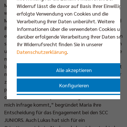
Maria möchte ihre Leidenschaft für den Sport
Widerruf lässt die davor auf Basis Ihrer Einwilligu
weitergeben. „Ich sehe großes Potenzial, junge
erfolgte Verwendung von Cookies und die
Menschen frühzeitig für Volleyball zu begeistern und
Verarbeitung Ihrer Daten unberührt. Weitere
ihnen die Freude an Bewegung näherzubringen“,
Informationen über die verwendeten Cookies und
erklärt sie. Zudem möchte sie praktische Erfahrungen
darüber erfolgende Verarbeitung Ihrer Daten sowi
sammeln und herausfinden, ob die Arbeit mit Kindern
Ihr Widerrufsrecht finden Sie in unserer
und Jugendlichen langfristig zu ihr passt. „Ich wollte
Datenschutzerklärung
.
mir bewusst Zeit nehmen, um zu überlegen, welchen
beruflichen Weg ich einschlagen möchte. Das FSJ hat
Alle akzeptieren
mir die Möglichkeit gegeben, meine Interessen weiter
zu erforschen, mich sowohl sportlich als auch
Konfigurieren
persönlich weiterzuentwickeln und herauszufinden,
ob eine Zukunft im Sport- und Jugendbereich für
Nur essenzielle Cookies akzeptieren
mich infrage kommt,“ begründet Maria ihre
Entscheidung für das Engagement bei den SCC
Impressum
|
Datenschutzerklärung
JUNIORS. Auch Lukas hat sich für ein