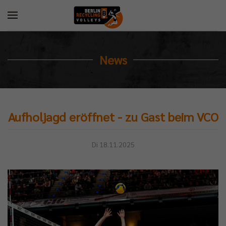
News
Aufholjagd eröffnet - zu Gast beim VCO
Di 18.11.2025