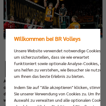
Willkommen bei BR Volleys
Foto: Niklas Köppen
Unsere Website verwendet notwendige Cookies,
N
um sicherzustellen, dass sie wie erwartet
ach dem harten Auftaktprogramm haben
funktioniert sowie optionale Analyse-Cookies, die
die BR Volleys in der Volleyball Bundesliga
uns helfen zu verstehen, wie Besucher sie nutzen,
eine Hypothek. Nun kommen eine Reihe an
um Ihnen das beste Erlebnis zu bieten.
Aufgaben, die der Deutsche Meister ohne Frage und
Indem Sie auf "Alle akzeptieren" klicken, stimmen
ohne Punktverlust lösen muss, um den Anschluss an
Sie unserer Verwendung von Cookies zu. Um Ihre
die oberen Tabellenplätze herzustellen. Der Anfang
Auswahl zu verwalten und alle optionalen Cookie
wurde am Samstag mit dem 3:0-Erfolg in Freiburg