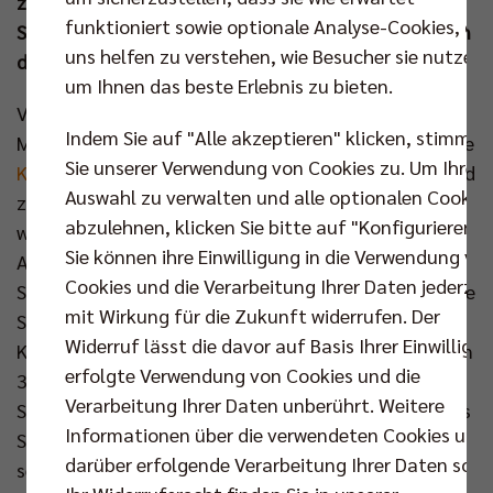
zunächst die Tabellenführung, allerdings bei einem
funktioniert sowie optionale Analyse-Cookies, die
Spiel mehr als die SVG Lüneburg, die weiterhin alles in
uns helfen zu verstehen, wie Besucher sie nutzen,
der eigenen Hand hat.
um Ihnen das beste Erlebnis zu bieten.
Vor Anpfiff war unter den Gästen im Sportforum die
Indem Sie auf "Alle akzeptieren" klicken, stimmen
Meinung zur Berliner Olympia-Bewerbung gefragt. Die
Sie unserer Verwendung von Cookies zu. Um Ihre
Kiez-Tour
machte Halt in Hohenschönhausen und lud
Auswahl zu verwalten und alle optionalen Cookie
zum Bürgerdialog. Nachdem über Sport geredet
abzulehnen, klicken Sie bitte auf "Konfigurieren".
wurde, gab es diesen auch zu sehen: Headcoach
Sie können ihre Einwilligung in die Verwendung vo
Alexandre Leal zog für den Auftritt im Osten der
Cookies und die Verarbeitung Ihrer Daten jederzei
Stadt alle verfügbaren Optionen und krempelte seine
mit Wirkung für die Zukunft widerrufen. Der
Startformation einmal auf links. Einzig Matthew
Widerruf lässt die davor auf Basis Ihrer Einwilligu
Knigge und Arthur Wehner verblieben gegenüber dem
erfolgte Verwendung von Cookies und die
3:0-Heimsieg gegen die Volley Goats in der „Starting
Verarbeitung Ihrer Daten unberührt. Weitere
Six“. Wehner, in besagtem Match MVP, eröffnete das
Informationen über die verwendeten Cookies und
Spiel mit einem ersten guten Aufschlag und führte
darüber erfolgende Verarbeitung Ihrer Daten sowi
seine Nebenmänner solide ins Spiel (5:3). Ein Ass von