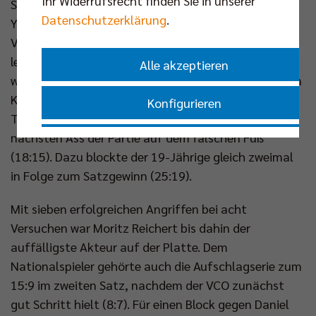
Ihr Widerrufsrecht finden Sie in unserer
Simon Plaskie konterte Fritsche zum Jubel der
Datenschutzerklärung
.
Youngster ebenfalls von der Aufschlaglinie (9:5).
VCO-Coach Rys zog bei 13:9 die Auszeit und nach
leichten Fehlern der BR Volleys waren die Talente
Alle akzeptieren
wieder dran (16:14). Ein oranges Trikot trug Benjamin
Kirsch an diesem Tag und erwischte seine
Konfigurieren
Teamkollegen auf der anderen Seite mit dem
nächsten Ass der Partie auf dem falschen Fuß
Nur essenzielle Cookies akzeptieren
(18:15). Dazu blockte der 19-Jährige gleich zweimal
in Folge zum Satzgewinn (25:19).
Impressum
|
Datenschutzerklärung
Mit sieben erfolgreichen Angriffen bei acht
Versuchen war Moritz Reichert bis dahin der
auffälligste Akteur auf der Platte. Dem
Nationalspieler gehörte auch die Aufschlagserie zum
15:9 im zweiten Satz, nachdem der VCO zunächst
gut Schritt hielt (8:7). Für einen Block gegen Daniel