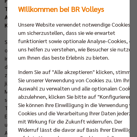
Polen und Serbien absolvieren. Aus dem BR Volleys
Willkommen bei BR Volleys
Team stehen Florian Krage-Brewitz, Ruben Schott,
Arthur Wehner und der kommende Neuzugang Louis
Unsere Website verwendet notwendige Cookies,
Kunstmann auf der Liste.
um sicherzustellen, dass sie wie erwartet
funktioniert sowie optionale Analyse-Cookies, die
Seit Anfang Mai bereitet sich das deutsche Team im
uns helfen zu verstehen, wie Besucher sie nutzen,
olympischen- und paralympischen Trainingszentrum
um Ihnen das beste Erlebnis zu bieten.
in Kienbaum (Brandenburg) auf die Saison vor. Nach
der langen Club-Saison erhielten einige Spieler
Indem Sie auf "Alle akzeptieren" klicken, stimmen
zunächst noch Zeit zur Erholung, sodass auch viele
Sie unserer Verwendung von Cookies zu. Um Ihre
jüngere Spieler dabei waren. Neu-Bundestrainer
Auswahl zu verwalten und alle optionalen Cookie
Massimo Botti stieß erst nach den Playoffs mit
abzulehnen, klicken Sie bitte auf "Konfigurieren".
seinem Club Asseco Resovia Rzeszów Mitte Mai zum
Sie können ihre Einwilligung in die Verwendung vo
Team. Nun startet die heiße Phase der Vorbereitung.
Cookies und die Verarbeitung Ihrer Daten jederzei
Eine erste Standortbestimmung wird es am 30. Mai
mit Wirkung für die Zukunft widerrufen. Der
um 18.30 Uhr in Neu-Ulm geben, wenn die DVV-
Widerruf lässt die davor auf Basis Ihrer Einwilligu
Auswahl in der ratiopharm Arena auf Olympiasieger