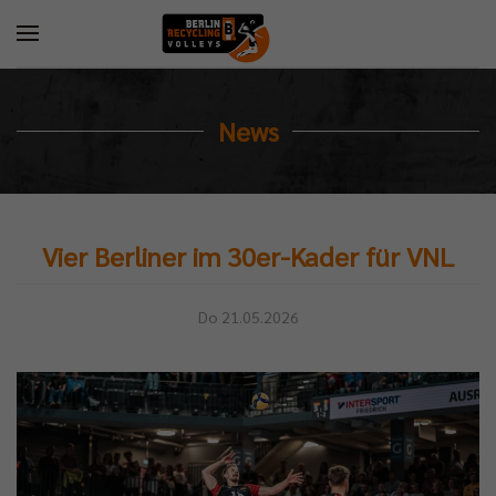
News
Vier Berliner im 30er-Kader für VNL
Do 21.05.2026