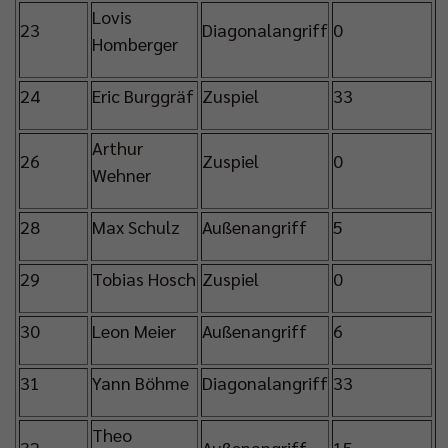
Lovis
23
Diagonalangriff
0
Homberger
24
Eric Burggräf
Zuspiel
33
Arthur
26
Zuspiel
0
Wehner
28
Max Schulz
Außenangriff
5
29
Tobias Hosch
Zuspiel
0
30
Leon Meier
Außenangriff
6
31
Yann Böhme
Diagonalangriff
33
Theo
32
Außenangriff
15