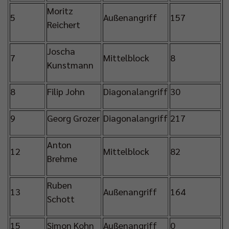
Moritz
5
Außenangriff
157
Reichert
Joscha
7
Mittelblock
8
Kunstmann
8
Filip John
Diagonalangriff
30
9
Georg Grozer
Diagonalangriff
217
Anton
12
Mittelblock
82
Brehme
Ruben
13
Außenangriff
164
Schott
15
Simon Kohn
Außenangriff
0