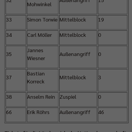
Mohwinkel
33
Simon Torwie
Mittelblock
19
34
Carl Möller
Mittelblock
0
Jannes
35
Außenangriff
0
Wiesner
Bastian
37
Mittelblock
3
Korreck
38
Anselm Rein
Zuspiel
0
66
Erik Röhrs
Außenangriff
46