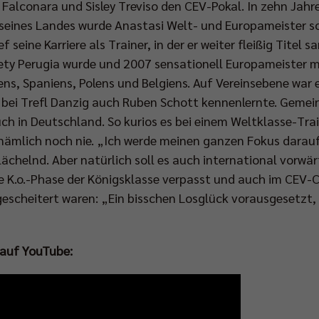
 Falconara und Sisley Treviso den CEV-Pokal. In zehn Jahr
eines Landes wurde Anastasi Welt- und Europameister so
ef seine Karriere als Trainer, in der er weiter fleißig Tite
ety Perugia wurde und 2007 sensationell Europameister mi
s, Spaniens, Polens und Belgiens. Auf Vereinsebene war er
er bei Trefl Danzig auch Ruben Schott kennenlernte. Gemei
uch in Deutschland. So kurios es bei einem Weltklasse-Trai
nämlich noch nie. „Ich werde meinen ganzen Fokus darauf
lächelnd. Aber natürlich soll es auch international vorw
ie K.o.-Phase der Königsklasse verpasst und auch im CEV-
gescheitert waren: „Ein bisschen Losglück vorausgesetzt, w
 auf YouTube: