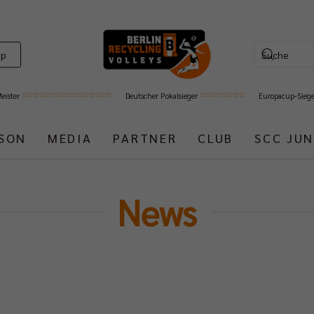
op
Meister
Deutscher Pokalsieger
Europacup-Sieg
ISON
MEDIA
PARTNER
CLUB
SCC JUN
News