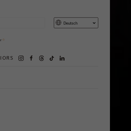
er
IORS