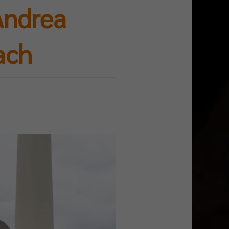
Andrea
ach