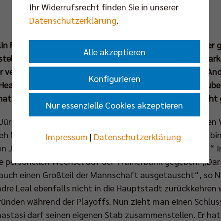
Ihr Widerrufsrecht finden Sie in unserer
Datenschutzerklärung
.
rlin Recycling Volleys zehnmal in Folge Deutscher Meister
Alle akzeptieren
rstellung ihres neuen Trainers am Alexanderplatz ein star
r verstärkt für Furore sorgen möchten. Der 65-jährige And
Konfigurieren
eadcoach an der Seitenlinie des Teams um Kapitän Ruben
at es bisher in der Volleyball Bundesliga wohl noch nicht
Nur essenzielle Cookies akzeptieren
 Jürgen Klopp oder der Pep Guardiola des internationalen
h Niroomand bei der Präsentation des Italieners, „ich bin
Impressum
|
Datenschutzerklärung
n Jahre, dass so ein Coach den Weg nach Berlin findet.“ 
ie personellen Wechsel auf der Trainerbank gegeben. „Dar
uch einen Großteil der Mannschaft ausgetauscht“, so N
re Leal ebenfalls nicht in die Hauptstadt zurückkehren wir
Gründen während der Playoffs. Nun zieht man einen Schluss
nastasi darf seinen eigenen Stab zusammenstellen. Er hat