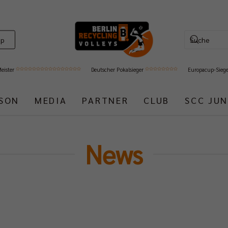
op
Meister
Deutscher Pokalsieger
Europacup-Sieg
ISON
MEDIA
PARTNER
CLUB
SCC JUN
News