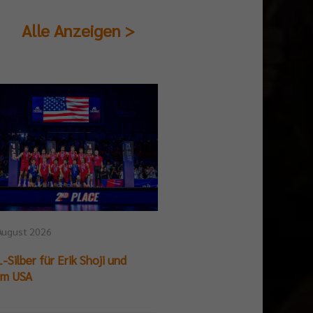
Alle Anzeigen >
August 2026
25. Juli 2026
-Silber für Erik Shoji und
German Beach Club Fin
am USA
Titelpremiere für BR V