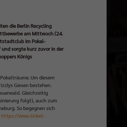
ten die Berlin Recycling
Wettbewerbe am Mittwoch (24.
ptstadtclub im Pokal-
 und sorgte kurz zuvor in der
hoppers Königs
ll-Pokalträume. Um diesem
rizzlys Giesen bestehen.
euerwald. Gleichzeitig
inierung folgt), auch zum
üneburg. So begegnen sich
:
https://www.ticket-