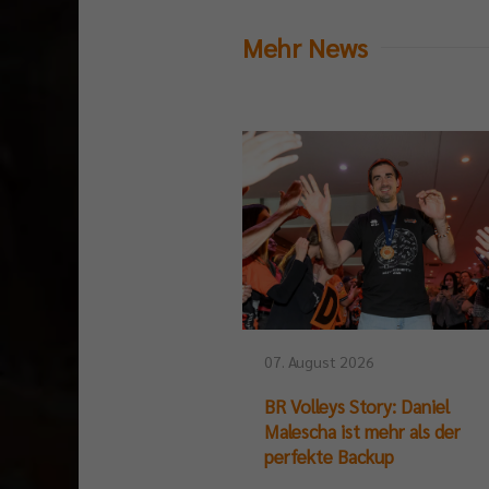
Mehr News
07. August 2026
BR Volleys Story: Daniel
Malescha ist mehr als der
perfekte Backup