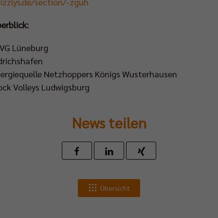
izzlys.de/section/-zguh
erblick:
SVG Lüneburg
edrichshafen
 Energiequelle Netzhoppers Königs Wusterhausen
rock Volleys Ludwigsburg
News teilen
Übersicht