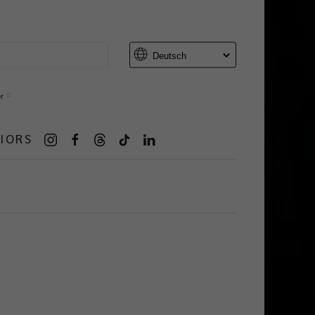
er
IORS