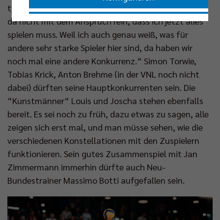
typische Weise zurück. Erst mal abwarten. „Ich gehe
da nicht mit dem Anspruch rein, dass ich jetzt alles
Nur essenzielle Cookies akzeptieren
spielen muss. Weil ich auch genau weiß, was für
andere sehr starke Spieler hier sind, da haben wir
Impressum
|
Datenschutzerklärung
noch mal eine andere Konkurrenz.“ Simon Torwie,
Tobias Krick, Anton Brehme (in der VNL noch nicht
dabei) dürften seine Hauptkonkurrenten sein. Die
“Kunstmänner“ Louis und Joscha stehen ebenfalls
bereit. Es sei noch zu früh, dazu etwas zu sagen, alle
zeigen sich erst mal, und man müsse sehen, wie die
verschiedenen Konstellationen mit den Zuspielern
funktionieren. Sein gutes Zusammenspiel mit Jan
Zimmermann immerhin dürfte auch Neu-
Bundestrainer Massimo Botti aufgefallen sein.