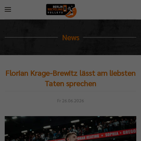
News
Florian Krage-Brewitz lässt am liebsten
Taten sprechen
Fr 26.06.2026