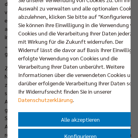
deutlich: „Es war auch nicht mein Ziel, Berlin zu
Auswahl zu verwalten und alle optionalen Cookie
verlassen. Ich bin in Berlin sehr glücklich und hatte
abzulehnen, klicken Sie bitte auf "Konfigurieren".
eine gute Saison.“ Seine beste, um es präziser
Sie können ihre Einwilligung in die Verwendung vo
auszudrücken, aber einer wie er schwelgt nicht gern
Cookies und die Verarbeitung Ihrer Daten jederzei
in Superlativen, schon gar nicht über sich selbst.
mit Wirkung für die Zukunft widerrufen. Der
„Deshalb bleibe ich gern und möchte am liebsten
Widerruf lässt die davor auf Basis Ihrer Einwilligu
gleich so weitermachen.“
erfolgte Verwendung von Cookies und die
Verarbeitung Ihrer Daten unberührt. Weitere
Zurzeit ist Krage-Brewitz mit der deutschen
Informationen über die verwendeten Cookies und
Nationalmannschaft unterwegs in Polen, wo die
darüber erfolgende Verarbeitung Ihrer Daten sowi
zweite Woche der Volleyball Nations League
Ihr Widerrufsrecht finden Sie in unserer
stattfindet. Im ersten Spiel am Mittwoch gegen
Datenschutzerklärung
.
Argentinien zeigte er trotz der 2:3-Niederlage eine
gute Leistung mit zwei Blocks und sieben Punkten.
Sein erstes Statement, sich auch in der deutschen
Alle akzeptieren
Auswahl einen festen Stammplatz zu erobern? „Fest
reinspielen ist ein großer Begriff“, kommt auf für ihn
Konfigurieren