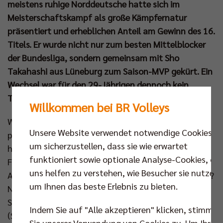
meistens ruhige Norddeutsche hatte sich im
Meisterschaftskampf als große Kämpfernatur
präsentiert und erheblichen Anteil am Gewinn des 16.
Titels. Er wurde nicht nur zum besten Mittelblocker
der Bundesliga, sondern gemeinsam mit Sho
Takahashi aus Lüneburg zum Saison-MVP gekürt. Ein
Wechsel war für den 29-Jährigen dennoch kein
Thema.
Willkommen bei BR Volleys
Warum nicht, beantwortet der Nationalspieler
Unsere Website verwendet notwendige Cookies,
pragmatisch: „Das ist eigentlich ganz einfach. Ich
um sicherzustellen, dass sie wie erwartet
hatte noch Vertrag in Berlin. Von daher hat sich die
funktioniert sowie optionale Analyse-Cookies, die
Frage gar nicht gestellt.“ Aber es wird doch,
uns helfen zu verstehen, wie Besucher sie nutzen,
Arbeitspapier hin oder her, Anfragen gegeben haben?
um Ihnen das beste Erlebnis zu bieten.
Nun erst wird der einstige Lüneburger, der über
Stationen in Polen (Cuprum Lubin) und Frankreich
Indem Sie auf "Alle akzeptieren" klicken, stimmen
(Spacer’s Toulouse) 2024 in Berlin anheuerte,
Sie unserer Verwendung von Cookies zu. Um Ihre