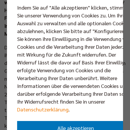
weiterhin in ihren Fahrzeugen der Marke Nissan in der
Indem Sie auf "Alle akzeptieren" klicken, stimmen
Hauptstadt unterwegs sein. Damit bleibt das
Sie unserer Verwendung von Cookies zu. Um Ihre
Familienunternehmen mit seinen sieben Standorten
Auswahl zu verwalten und alle optionalen Cookie
in und um Berlin auch künftig verlässlicher
abzulehnen, klicken Sie bitte auf "Konfigurieren".
Mobilitätspartner des deutschen Rekordmeisters.
Sie können ihre Einwilligung in die Verwendung vo
Cookies und die Verarbeitung Ihrer Daten jederzei
Die BR Volleys und das Autohaus Wegener setzen
mit Wirkung für die Zukunft widerrufen. Der
ihren gemeinsamen Weg fort. Der Mobilitätspartner
Widerruf lässt die davor auf Basis Ihrer Einwilligu
des Hauptstadtclubs hat sein Engagement nach dem
erfolgte Verwendung von Cookies und die
Gewinn der 16. Meisterschaft bekräftigt und wird bis
Verarbeitung Ihrer Daten unberührt. Weitere
mindestens 2028 Teil des starken BR Volleys
Informationen über die verwendeten Cookies und
NETZwerks bleiben. Seit dem Einstieg im Sommer
darüber erfolgende Verarbeitung Ihrer Daten sowi
2022 unterstützt die familiengeführte Firma das
Ihr Widerrufsrecht finden Sie in unserer
Team von der Spree mit einer Fahrzeugflotte und
Datenschutzerklärung
.
trägt maßgeblich dazu bei, dass sich Spieler und
Trainer abseits des Spielfelds flexibel und
komfortabel fortbewegen können.
Alle akzeptieren