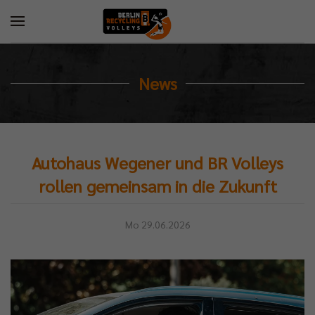
News
Autohaus Wegener und BR Volleys
rollen gemeinsam in die Zukunft
Mo 29.06.2026