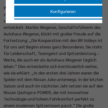
Was mit der Übergabe der ersten Nissan-Flotte vor
Konfigurieren
vier Jahren begann, hat sich längst zu einer
vertrauensvollen und erfolgreichen Partnerschaft
Nur essenzielle Cookies akzeptieren
entwickelt. Marlies Wegener, Geschäftsführerin des
Autohaus Wegener, blickt mit großer Freude auf die
Impressum
|
Datenschutzerklärung
Fortsetzung: „Die Kooperation mit den BR Volleys ist
für uns seit Beginn etwas ganz Besonderes. Sie steht
für Leidenschaft, Teamgeist und Spitzenleistung –
Werte, die auch wir als Autohaus Wegener täglich
leben.“ Dies entwickelte sich kontinuierlich weiter,
wie sie erklärt: „In den ersten drei Jahren waren die
Spieler mit dem Nissan Juke unterwegs. In der letzten
Saison und auch im nächsten Jahr setzen sie auf den
Nissan Qashqai e-POWER, der mit innovativer
Technologie und hohem Fahrkomfort perfekt zu
einem modernen Spitzenteam passt.“ Die große