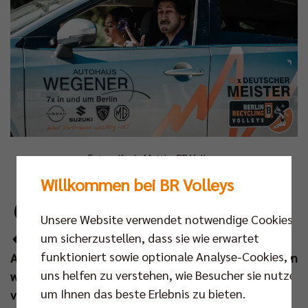
Fotos: Kevin Mattig, BR Volleys
Willkommen bei BR Volleys
S
eit 2022 verbindet die BR Volleys und das
Unsere Website verwendet notwendige Cookies,
Autohaus Wegener eine erfolgreiche
um sicherzustellen, dass sie wie erwartet
Partnerschaft unter dem Firmenmotto des
funktioniert sowie optionale Analyse-Cookies, die
Automobilexperten, „Weil Vertrauen wichtig ist“. Nun
uns helfen zu verstehen, wie Besucher sie nutzen,
wird die Zusammenarbeit um weitere zwei Jahre
um Ihnen das beste Erlebnis zu bieten.
verlängert und Kapitän Ruben Schott & Co werden