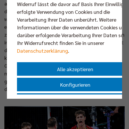
auch Kaweh Niroomand vor Ort und ist optimistisch,
Widerruf lässt die davor auf Basis Ihrer Einwilligu
dass die Reise für Tille & Co über die Gruppe hinaus
erfolgte Verwendung von Cookies und die
weitergehen kann: „Unsere Mannschaft profitiert
Verarbeitung Ihrer Daten unberührt. Weitere
extrem von ihrer Ausgeglichenheit und den
Informationen über die verwendeten Cookies und
zahlreichen Wechseloptionen. Georg Grozer, der noch
darüber erfolgende Verarbeitung Ihrer Daten sowi
immer Weltklasse ist, einmal ausgenommen, verfügt
Ihr Widerrufsrecht finden Sie in unserer
das Team über elf Spieler auf selbem Niveau. Jeder
Datenschutzerklärung
.
kann etwas zum Erfolg beitragen und man hat das
Gefühl, jeder gönnt es dem anderen auch. Dazu
Alle akzeptieren
macht es der Bundestrainer mit seiner ruhigen Art
gut. Das überträgt sich auf die Mannschaft. So ist
Konfigurieren
diesem Team alles zuzutrauen.“
Nur essenzielle Cookies akzeptieren
Impressum
|
Datenschutzerklärung