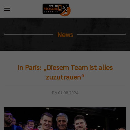
News
In Paris: „Diesem Team ist alles
zuzutrauen“
Do 01.08.2024