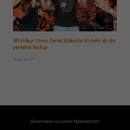
BR Volleys Story: Daniel Malescha ist mehr als der
perfekte Backup
Team 26/27
Abonniere unseren Newsletter!