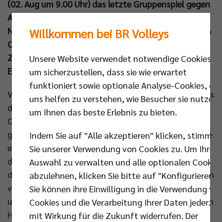
(02. Aug um 9.00 Uhr) das letzte Gruppenspiel gegen
Argentinien. BR Volleys Geschäftsführer Kaweh
Niroomand verfolgte den Auftritt von Hannes Tille &
Willkommen bei BR Volleys
Co gegen die US-Boys live in der mehr als 10.000
Zuschauer fassenden Arena und glaubt an den
Unsere Website verwendet notwendige Cookies,
Einzug ins Viertelfinale.
um sicherzustellen, dass sie wie erwartet
funktioniert sowie optionale Analyse-Cookies, die
Viele deutsche Anhänger und bekannte Gesichter aus
uns helfen zu verstehen, wie Besucher sie nutzen,
der Volleyball Bundesliga sahen am Dienstag live vor
um Ihnen das beste Erlebnis zu bieten.
Ort die spannende Aufholjagd der DVV-Auswahl
gegen die USA. Trotz der Leistungssteigerung reichte
Indem Sie auf "Alle akzeptieren" klicken, stimmen
es – anders als drei Tage zuvor gegen Japan –
Sie unserer Verwendung von Cookies zu. Um Ihre
diesmal nicht ganz zum Sieg. Dennoch begeisterte
Auswahl zu verwalten und alle optionalen Cookie
das Team von Bundestrainer Michal Winiarski mit den
abzulehnen, klicken Sie bitte auf "Konfigurieren".
vier BR Volleys Akteuren im Kader ein weiteres Mal
Sie können ihre Einwilligung in die Verwendung vo
und hat beim olympischen Turnier alles in der eigenen
Cookies und die Verarbeitung Ihrer Daten jederzei
Hand. Das Comeback gegen die US-Amerikaner sah
mit Wirkung für die Zukunft widerrufen. Der