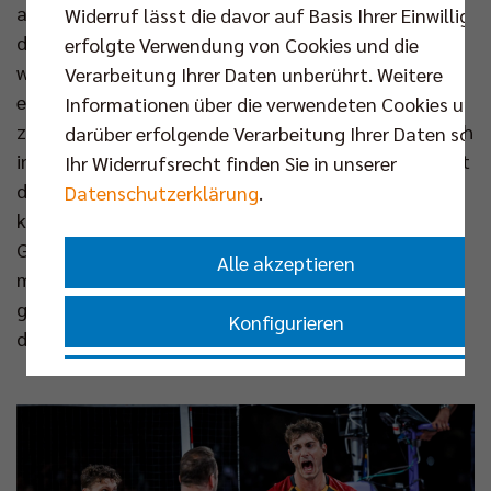
auch Kaweh Niroomand vor Ort und ist optimistisch,
Widerruf lässt die davor auf Basis Ihrer Einwilligu
dass die Reise für Tille & Co über die Gruppe hinaus
erfolgte Verwendung von Cookies und die
weitergehen kann: „Unsere Mannschaft profitiert
Verarbeitung Ihrer Daten unberührt. Weitere
extrem von ihrer Ausgeglichenheit und den
Informationen über die verwendeten Cookies und
zahlreichen Wechseloptionen. Georg Grozer, der noch
darüber erfolgende Verarbeitung Ihrer Daten sowi
immer Weltklasse ist, einmal ausgenommen, verfügt
Ihr Widerrufsrecht finden Sie in unserer
das Team über elf Spieler auf selbem Niveau. Jeder
Datenschutzerklärung
.
kann etwas zum Erfolg beitragen und man hat das
Gefühl, jeder gönnt es dem anderen auch. Dazu
Alle akzeptieren
macht es der Bundestrainer mit seiner ruhigen Art
gut. Das überträgt sich auf die Mannschaft. So ist
Konfigurieren
diesem Team alles zuzutrauen.“
Nur essenzielle Cookies akzeptieren
Impressum
|
Datenschutzerklärung