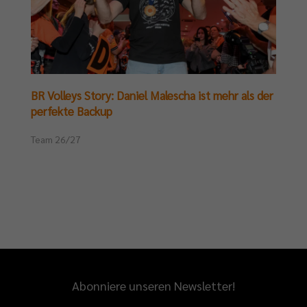
BR Volleys Story: Daniel Malescha ist mehr als der
perfekte Backup
Team 26/27
Abonniere unseren Newsletter!