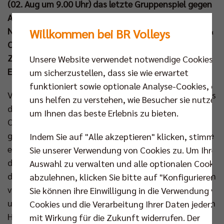
(02. Aug um 9.00 Uhr) das letzte Gruppenspiel gegen
Argentinien. BR Volleys Geschäftsführer Kaweh
Niroomand verfolgte den Auftritt von Hannes Tille &
Willkommen bei BR Volleys
Co gegen die US-Boys live in der mehr als 10.000
Zuschauer fassenden Arena und glaubt an den
Unsere Website verwendet notwendige Cookies,
Einzug ins Viertelfinale.
um sicherzustellen, dass sie wie erwartet
funktioniert sowie optionale Analyse-Cookies, die
Viele deutsche Anhänger und bekannte Gesichter aus
uns helfen zu verstehen, wie Besucher sie nutzen,
der Volleyball Bundesliga sahen am Dienstag live vor
um Ihnen das beste Erlebnis zu bieten.
Ort die spannende Aufholjagd der DVV-Auswahl
gegen die USA. Trotz der Leistungssteigerung reichte
Indem Sie auf "Alle akzeptieren" klicken, stimmen
es – anders als drei Tage zuvor gegen Japan –
Sie unserer Verwendung von Cookies zu. Um Ihre
diesmal nicht ganz zum Sieg. Dennoch begeisterte
Auswahl zu verwalten und alle optionalen Cookie
das Team von Bundestrainer Michal Winiarski mit den
abzulehnen, klicken Sie bitte auf "Konfigurieren".
vier BR Volleys Akteuren im Kader ein weiteres Mal
Sie können ihre Einwilligung in die Verwendung vo
und hat beim olympischen Turnier alles in der eigenen
Cookies und die Verarbeitung Ihrer Daten jederzei
Hand. Das Comeback gegen die US-Amerikaner sah
mit Wirkung für die Zukunft widerrufen. Der