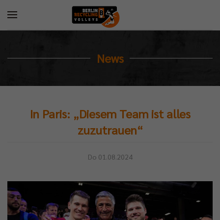
News
In Paris: „Diesem Team ist alles
zuzutrauen“
Do 01.08.2024