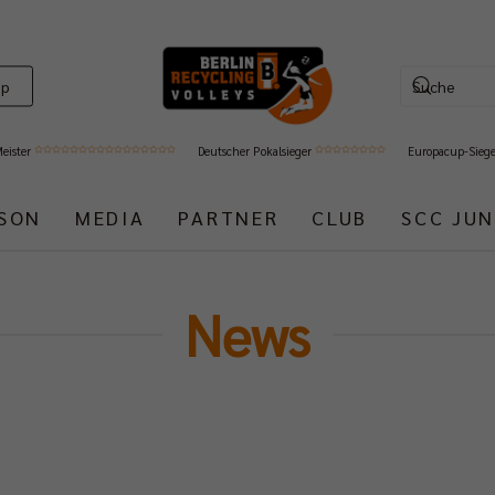
op
Meister
Deutscher Pokalsieger
Europacup-Sieg
ISON
MEDIA
PARTNER
CLUB
SCC JUN
News