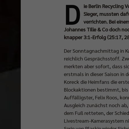
D
ie Berlin Recycling 
Sieger, mussten daf
verrichten. Bei ein
Johannes Tille & Co doch no
knapper 3:1-Erfolg (25:17, 28
Der Sonntagnachmittag in Ka
reichlich Gesprächsstoff. Zwe
merkten aber sofort, dass si
erstmals in dieser Saison in 
Koreck die Heimfans die ers
Blockaktionen bestimmt, bis 
Auffälligster, Felix Roos, k
Ausgleich zunächst noch ab, 
dem Fuß retteten, der Schied
Livestream-Kamerasystem nic
Serie von Plaskie wieder Siche