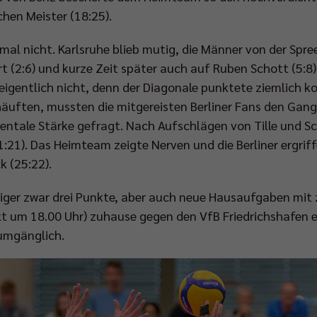
hen Meister (18:25).
nmal nicht. Karlsruhe blieb mutig, die Männer von der Spr
t (2:6) und kurze Zeit später auch auf Ruben Schott (5:8)
gentlich nicht, denn der Diagonale punktete ziemlich ko
häuften, mussten die mitgereisten Berliner Fans den Gang
entale Stärke gefragt. Nach Aufschlägen von Tille und Sc
1:21). Das Heimteam zeigte Nerven und die Berliner ergrif
 (25:22).
iger zwar drei Punkte, aber auch neue Hausaufgaben mit 
 um 18.00 Uhr) zuhause gegen den VfB Friedrichshafen ern
umgänglich.