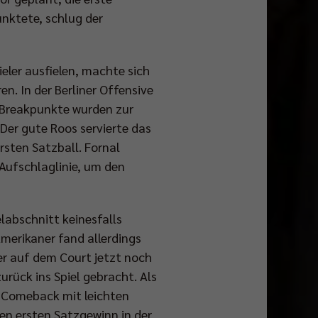
nktete, schlug der
ler ausfielen, machte sich
n. In der Berliner Offensive
h Breakpunkte wurden zur
Der gute Roos servierte das
rsten Satzball. Fornal
Aufschlaglinie, um den
elabschnitt keinesfalls
Amerikaner fand allerdings
ier auf dem Court jetzt noch
rück ins Spiel gebracht. Als
s Comeback mit leichten
en ersten Satzgewinn in der