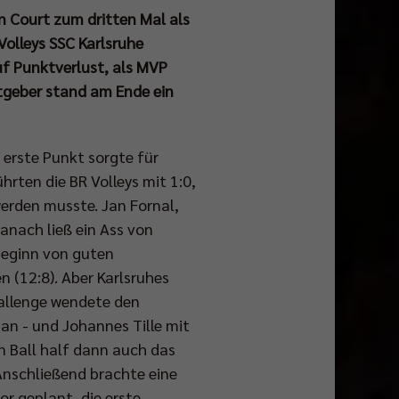
en Court zum dritten Mal als
Volleys SSC Karlsruhe
uf Punktverlust, als MVP
tgeber stand am Ende ein
erste Punkt sorgte für
hrten die BR Volleys mit 1:0,
werden musste. Jan Fornal,
danach ließ ein Ass von
Beginn von guten
 (12:8). Aber Karlsruhes
hallenge wendete den
an - und Johannes Tille mit
n Ball half dann auch das
Anschließend brachte eine
vor geplant, die erste