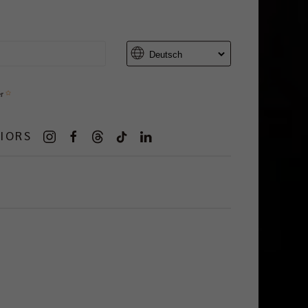
er
IORS