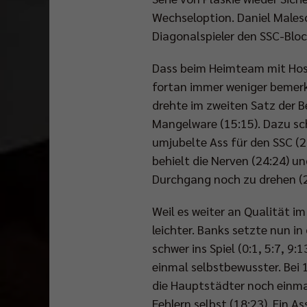
Wechseloption. Daniel Males
Diagonalspieler den SSC-Bloc
Dass beim Heimteam mit Hosc
fortan immer weniger bemerkb
drehte im zweiten Satz der B
Mangelware (15:15). Dazu sch
umjubelte Ass für den SSC (2
behielt die Nerven (24:24) 
Durchgang noch zu drehen (2
Weil es weiter an Qualität im
leichter. Banks setzte nun i
schwer ins Spiel (0:1, 5:7, 9
einmal selbstbewusster. Bei 
die Hauptstädter noch einma
Fehlern selbst (18:23). Ein