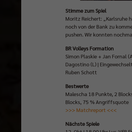
Stimme zum Spiel
Moritz Reichert: „Karlsruhe h
noch von der Bank zu komme
pushen. Wir konnten nochmal
BR Volleys Formation
Simon Plaskie + Jan Fornal (
Dagostino (L) | Eingewechsel
Ruben Schott
Bestwerte
Malescha 18 Punkte, 2 Blocks
Blocks, 75 % Angriffsquote
>>> Matchreport <<<
Nächste Spiele
12. Okt | 18.00 Uhr | vs. VfB 