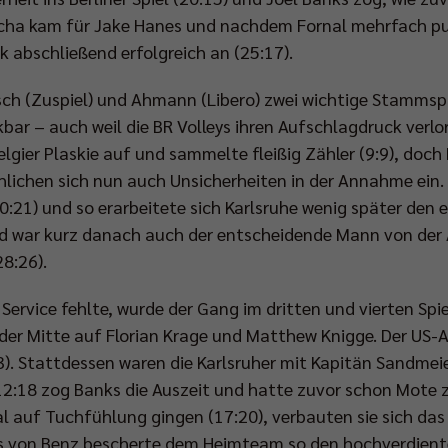
cha kam für Jake Hanes und nachdem Fornal mehrfach pu
k abschließend erfolgreich an (25:17).
h (Zuspiel) und Ahmann (Libero) zwei wichtige Stammspie
ar – auch weil die BR Volleys ihren Aufschlagdruck verlore
elgier Plaskie auf und sammelte fleißig Zähler (9:9), doc
lichen sich nun auch Unsicherheiten in der Annahme ein. 
0:21) und so erarbeitete sich Karlsruhe wenig später den e
und war kurz danach auch der entscheidende Mann von der 
8:26).
 Service fehlte, wurde der Gang im dritten und vierten Spi
n der Mitte auf Florian Krage und Matthew Knigge. Der US-
:13). Stattdessen waren die Karlsruher mit Kapitän Sandme
12:18 zog Banks die Auszeit und hatte zuvor schon Mote zu
l auf Tuchfühlung gingen (17:20), verbauten sie sich da
 Ass von Benz bescherte dem Heimteam so den hochverdient