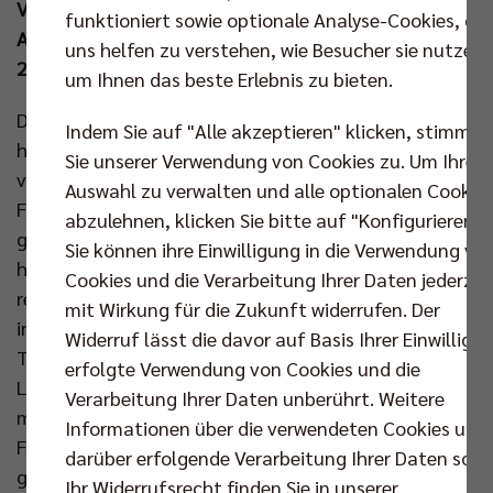
Viertelfinalbegegnungen und überträgt die
funktioniert sowie optionale Analyse-Cookies, die
Auslosung der Halbfinals am Sonntag (24. Nov um
uns helfen zu verstehen, wie Besucher sie nutzen,
20.15 Uhr) live auf YouTube.
um Ihnen das beste Erlebnis zu bieten.
Die Auslosung hat spannende Paarungen
Indem Sie auf "Alle akzeptieren" klicken, stimmen
hervorgebracht: Die Helios Grizzlys Giesen, die sich
Sie unserer Verwendung von Cookies zu. Um Ihre
vor Kurzem dem Überraschungsteam der FT 1844
Auswahl zu verwalten und alle optionalen Cookie
Freiburg in einem spektakulären Fünf-Satz-Spiel
abzulehnen, klicken Sie bitte auf "Konfigurieren".
geschlagen geben mussten, können sich nun in der
Sie können ihre Einwilligung in die Verwendung vo
heimischen Volksbank-Arena Hildesheim
Cookies und die Verarbeitung Ihrer Daten jederzei
revanchieren. Ein weiteres Topspiel erwartet die Fans
mit Wirkung für die Zukunft widerrufen. Der
in Berlin: Dort empfängt der bisher ungeschlagene
Widerruf lässt die davor auf Basis Ihrer Einwilligu
Tabellenführer Berlin Recycling Volleys die SVG
erfolgte Verwendung von Cookies und die
Lüneburg, die in der CEV Champions League Volley
Verarbeitung Ihrer Daten unberührt. Weitere
mit dem Sieg im ersten Gruppenspiel gegen die
Informationen über die verwendeten Cookies und
Franzosen aus Chaumont kräftig Selbstvertrauen
darüber erfolgende Verarbeitung Ihrer Daten sowi
getankt hat. Hoch motiviert gehen auch die Baden
Ihr Widerrufsrecht finden Sie in unserer