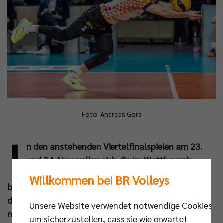
Foto: Andreas Gora
I
n den anstehenden Viertelfinalspielen am 23.
und 24. Nov wollen sich die im Wettbewerb
verbliebenen Erstligisten einen Platz unter den
Willkommen bei BR Volleys
besten Vier sichern und ihrem Traum vom Finale in
der Mannheimer SAP Arena einen Schritt
Unsere Website verwendet notwendige Cookies,
näherkommen. Dyn zeigt alle
um sicherzustellen, dass sie wie erwartet