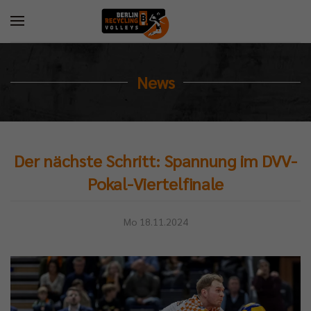
News
Der nächste Schritt: Spannung im DVV-
Pokal-Viertelfinale
Mo 18.11.2024