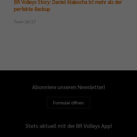
BR Volleys Story: Daniel Malescha ist mehr als der
perfekte Backup
Team 26/27
Abonniere unseren Newsletter!
Formular öffnen
Stets aktuell mit der BR Volleys App!