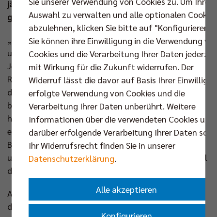
Sie unserer Verwendung von Cookies zu. Um Ihre
jähriges Firmenjubiläum im Volleyballtempel mit der
Auswahl zu verwalten und alle optionalen Cookie
gesamten BR Volleys Familie.
abzulehnen, klicken Sie bitte auf "Konfigurieren".
„Genau genommen sind die 25 Jahre seit Gründung
Sie können ihre Einwilligung in die Verwendung vo
unseres Unternehmens erst im Juli voll,“ erläutert
Cookies und die Verarbeitung Ihrer Daten jederzei
Jessica Kaiser, Marketing Managerin der Berlin
mit Wirkung für die Zukunft widerrufen. Der
Recycling GmbH. „Da dieser Termin aber außerhalb
Widerruf lässt die davor auf Basis Ihrer Einwilligu
der Volleyball-Saison liegt und wir gerne die
erfolgte Verwendung von Cookies und die
besondere Playoff-Stimmung mitnehmen wollten,
Verarbeitung Ihrer Daten unberührt. Weitere
haben wir uns entschlossen, das Fest mit den Fans
Informationen über die verwendeten Cookies und
ein bisschen vorzuziehen. Die Partnerschaft mit den
darüber erfolgende Verarbeitung Ihrer Daten sowi
BR Volleys hat für uns einen besonderen Stellenwert,
Ihr Widerrufsrecht finden Sie in unserer
unsere Zusammenarbeit ist ein wichtiger Bestandteil
Datenschutzerklärung
.
der bisherigen Firmengeschichte.“
Alle akzeptieren
Aus der traditionellen Präsentation des ersten Finals
durch Berlin Recycling wird nun also eine
Konfigurieren