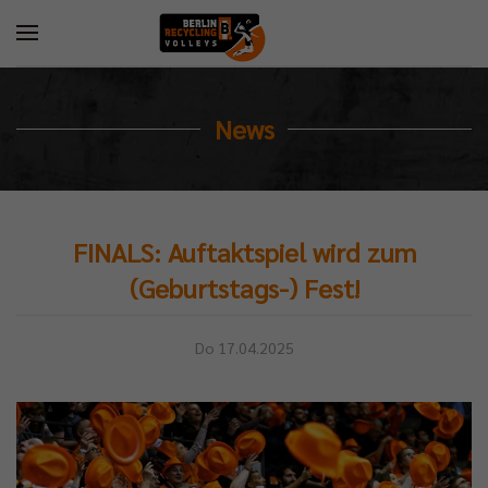
News
FINALS: Auftaktspiel wird zum
(Geburtstags-) Fest!
Do 17.04.2025