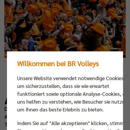
Willkommen bei BR Volleys
Fotos: Maximilian Franz, Sebastian Wells
Unsere Website verwendet notwendige Cookies,
A
m nächsten Sonntag (27. Apr um 16.00 Uhr)
um sicherzustellen, dass sie wie erwartet
starten die BR Volleys in das erste Heimspiel
funktioniert sowie optionale Analyse-Cookies, die
der diesjährigen Playoff-Finalserie um die
uns helfen zu verstehen, wie Besucher sie nutzen,
Deutsche Meisterschaft. Für die Fans verspricht das
um Ihnen das beste Erlebnis zu bieten.
Auftaktmatch nicht nur ein Volleyballfest, sondern
Indem Sie auf "Alle akzeptieren" klicken, stimmen
Titelsponsor Berlin Recycling feiert auch sein 25-