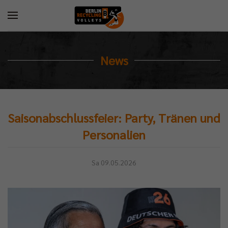
News
Saisonabschlussfeier: Party, Tränen und
Personalien
Sa 09.05.2026