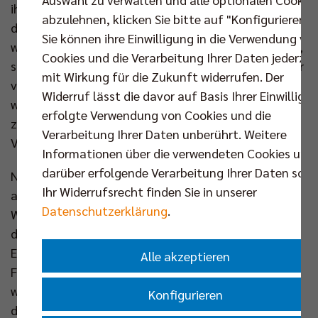
ihren Anteil. Wir haben als Mannschaft versucht, es
abzulehnen, klicken Sie bitte auf "Konfigurieren".
den Verantwortlichen nach den Wechseln so einfach
Sie können ihre Einwilligung in die Verwendung vo
wie möglich zu machen. Am Ende hat das geklappt“,
Cookies und die Verarbeitung Ihrer Daten jederzei
sagte Schott. Der scheidende Trainer Steuerwald war
mit Wirkung für die Zukunft widerrufen. Der
voll des Lobes: „Wir haben gezeigt, dass wir wissen,
Widerruf lässt die davor auf Basis Ihrer Einwilligu
wie man im Mai Spiele gewinnt. Wir sind
erfolgte Verwendung von Cookies und die
zusammengerückt und haben unseren besten
Verarbeitung Ihrer Daten unberührt. Weitere
Volleyball im Playoff-Finale gespielt.“
Informationen über die verwendeten Cookies und
darüber erfolgende Verarbeitung Ihrer Daten sowi
Nach dem Saisonrückblick ergriff der bestens
Ihr Widerrufsrecht finden Sie in unserer
aufgelegte Geschäftsführer Kaweh Niroomand das
Datenschutzerklärung
.
Wort im Saal: „Das ist ein großartiges Bild! Schön,
dass wieder so viele hier sind, um mit uns zu feiern.
Ein herzliches Dankeschön an alle Unterstützer und
Alle akzeptieren
Förderer.“ Um anschließend schnell selbstkritisch zu
werden: „Wir haben Fehler gemacht und mussten
Konfigurieren
dafür in dieser Saison bezahlen. Ich muss zugeben,