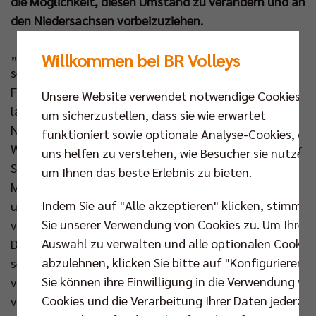
die Möglichkeit, diesen Umstand zu verändern und an
den Niedersachsen vorbeizuziehen.
„Es wird Zeit, dass die Tabelle abbildet, was wir
Willkommen bei BR Volleys
selbst im Gefühl haben“, macht Mittelblocker
Florian Krage vor dem dritten Heimspiel der
Unsere Website verwendet notwendige Cookies,
laufenden Saison deutlich. Der 27-jährige
um sicherzustellen, dass sie wie erwartet
Nationalspieler blickt zufrieden auf die ersten
funktioniert sowie optionale Analyse-Cookies, die
Wochen der Saison und möchte sich den Platz an der
uns helfen zu verstehen, wie Besucher sie nutzen,
Sonne erspielen: „Wir haben trotz schwieriger
um Ihnen das beste Erlebnis zu bieten.
Momente noch keinen Punkt abgegeben und alles in
Indem Sie auf "Alle akzeptieren" klicken, stimmen
unserer Hand. Jetzt wollen wir auch an Lüneburg
Sie unserer Verwendung von Cookies zu. Um Ihre
vorbeiziehen!“ Der im Sommer aus Frankreich nach
Auswahl zu verwalten und alle optionalen Cookie
Deutschland zurückgekehrte Mittelblocker hat
abzulehnen, klicken Sie bitte auf "Konfigurieren".
seinen Platz im BR Volleys Team gefunden, ist
Sie können ihre Einwilligung in die Verwendung vo
vollends in der Hauptstadt angekommen und erhält
Cookies und die Verarbeitung Ihrer Daten jederzei
von Headcoach Joel Banks viele Spielanteile. Keine