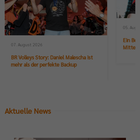
05. Augu
Ein Ber
07. August 2026
Mittelb
BR Volleys Story: Daniel Malescha ist
mehr als der perfekte Backup
Aktuelle News