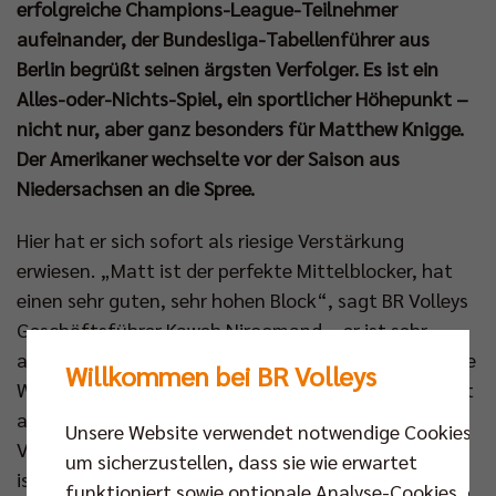
erfolgreiche Champions-League-Teilnehmer
aufeinander, der Bundesliga-Tabellenführer aus
Berlin begrüßt seinen ärgsten Verfolger. Es ist ein
Alles-oder-Nichts-Spiel, ein sportlicher Höhepunkt –
nicht nur, aber ganz besonders für Matthew Knigge.
Der Amerikaner wechselte vor der Saison aus
Niedersachsen an die Spree.
Hier hat er sich sofort als riesige Verstärkung
erwiesen. „Matt ist der perfekte Mittelblocker, hat
einen sehr guten, sehr hohen Block“, sagt BR Volleys
Geschäftsführer Kaweh Niroomand, „er ist sehr
angriffsstark, seine Aufschläge sind eine richtig gute
Willkommen bei BR Volleys
Waffe.“ Das Sportliche ist es aber nicht allein. „Es ist
auch seine Art, die uns beeindruckt. Er ist ein
Unsere Website verwendet notwendige Cookies,
Vollblut-Volleyballer, immer nach vorn gerichtet. Es
um sicherzustellen, dass sie wie erwartet
ist Gold wert für eine Mannschaft, einen wie ihn zu
funktioniert sowie optionale Analyse-Cookies, die