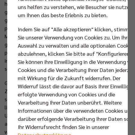
haben. Er ist sehr intelligent, hellwach und weiß
uns helfen zu verstehen, wie Besucher sie nutzen,
genau, was er will, ein echter Anführer. Wir sind sehr
um Ihnen das beste Erlebnis zu bieten.
glücklich, dass er hier ist.“ Cheftrainer Joel Banks
pflichtet dem bei: „Es macht sehr viel Freude, mit
Indem Sie auf "Alle akzeptieren" klicken, stimmen
Matt zu arbeiten. Er kommt jeden Tag mit einem
Sie unserer Verwendung von Cookies zu. Um Ihre
glücklichen Gesicht zum Training, mit vielen
Auswahl zu verwalten und alle optionalen Cookie
positiven Emotionen, viel Sonnenschein. Ein sehr
abzulehnen, klicken Sie bitte auf "Konfigurieren".
intelligenter junger Mann. Sein Enthusiasmus und
Sie können ihre Einwilligung in die Verwendung vo
seine positive Energie sind fantastisch.“
Cookies und die Verarbeitung Ihrer Daten jederzei
mit Wirkung für die Zukunft widerrufen. Der
Großes Lob nach knapp drei Monaten
Widerruf lässt die davor auf Basis Ihrer Einwilligu
Zusammenarbeit. Und wie sieht der 28-Jährige sich
erfolgte Verwendung von Cookies und die
selbst? Er überlegt erst einmal, ob er das Gespräch
Verarbeitung Ihrer Daten unberührt. Weitere
lieber auf Deutsch oder auf Englisch führen will.
Informationen über die verwendeten Cookies und
Ungewöhnlich für einen Sportler aus den USA – fast
darüber erfolgende Verarbeitung Ihrer Daten sowi
alle würden freundlich, aber bestimmt „Englisch“
Ihr Widerrufsrecht finden Sie in unserer
wählen. Sprachtalent Matthew Knigge lächelt das
Datenschutzerklärung
.