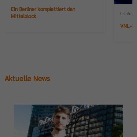
Ein Berliner komplettiert den
03. Augu
Mittelblock
VNL-Sil
Aktuelle News