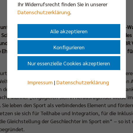
Ihr Widerrufsrecht finden Sie in unserer
Datenschutzerklärung
.
unter diesem Motto zeichnete Bundespräsident Frank-Wa
Alle akzeptieren
n Schloss Bellevue 17 Bürgerinnen und Bürger zum Tag de
undesrepublik Deutschland aus. Unter ihnen war auch BR 
Konfigurieren
Ehre aufgrund seines jahrzehntelangen Engagements für
Nur essenzielle Cookies akzeptieren
urtstag war Kaweh Niroomand gemeinsam mit 16 weiteren
Welt- und Europameisterin im Schwimmen, Franziska van Al
Impressum
|
Datenschutzerklärung
 der Hauptstadt eingeladen. Die an diesem Tag von Fran
cht Männer „engagieren sich in herausragender Weise im
. Sie leben den Sport als verbindendes Element und förde
tzen sie sich für Teilhabe und Integration, für die Inklu
ie Gleichstellung der Geschlechter im Sport ein“ – so ist 
begründet.