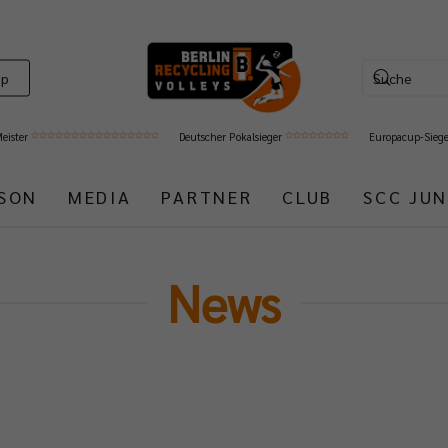
op
Meister
Deutscher Pokalsieger
Europacup-Sieg
ISON
MEDIA
PARTNER
CLUB
SCC JUN
News