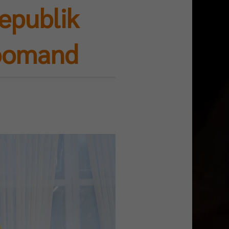
epublik
roomand