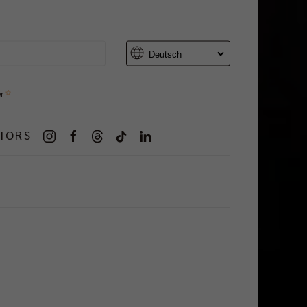
er
IORS