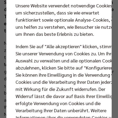
SCC JUNIORS den vierten Platz. Davor standen gleich
Unsere Website verwendet notwendige Cookies,
drei polnische Teams auf dem Treppchen. Das größte
um sicherzustellen, dass sie wie erwartet
Turnier der SCC-Nachwuchsabteilung war auch 2025
funktioniert sowie optionale Analyse-Cookies, die
ein voller Erfolg und die Fortsetzung ist bereits
uns helfen zu verstehen, wie Besucher sie nutzen,
terminiert.
um Ihnen das beste Erlebnis zu bieten.
Neben den Organisatoren der SCC JUNIORS nahmen
Indem Sie auf "Alle akzeptieren" klicken, stimmen
zwei weitere Teams aus Berlin an dem
Sie unserer Verwendung von Cookies zu. Um Ihre
traditionsreichen Wettkampf teil. Dazu kamen vier
Auswahl zu verwalten und alle optionalen Cookie
Mannschaften aus Polen, die übrigen reisten aus
abzulehnen, klicken Sie bitte auf "Konfigurieren".
ganz Deutschland in die Hauptstadt. Es war nicht nur
Sie können ihre Einwilligung in die Verwendung vo
das größte U16-Volleyballturnier hierzulande,
Cookies und die Verarbeitung Ihrer Daten jederzei
sondern auch Teil der U16-Jugendliga, in der die
mit Wirkung für die Zukunft widerrufen. Der
besten Spieler ihrer Altersklasse gegeneinander
Widerruf lässt die davor auf Basis Ihrer Einwilligu
antreten. Die jungen Talente nutzten den
erfolgte Verwendung von Cookies und die
Wettbewerb damit auch, um sich auf höchstem
Verarbeitung Ihrer Daten unberührt. Weitere
Niveau zu präsentieren und sich auf die Deutschen
Informationen über die verwendeten Cookies und