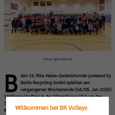
Fotos: Maria Butze
B
eim 16. Rita-Neise-Gedenkturnier powered by
Berlin Recycling GmbH spielten am
vergangenen Wochenende (04./05. Jan 2025)
19 Mannschaften in der Altersklasse U16 um den
Turniersieg. Nach zwei intensiven und hochklassigen
Willkommen bei BR Volleys
Wettkampftagen belegten die Gastgeber von den