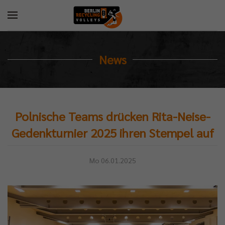
News
Polnische Teams drücken Rita-Neise-
Gedenkturnier 2025 ihren Stempel auf
Mo 06.01.2025