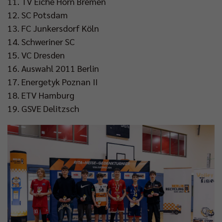
11. ⁠TV Eiche Horn Bremen
12. ⁠SC Potsdam
13. ⁠FC Junkersdorf Köln
14. ⁠Schweriner SC
15. ⁠VC Dresden
16. ⁠Auswahl 2011 Berlin
17. ⁠Energetyk Poznan II
18. ⁠ETV Hamburg
19. ⁠GSVE Delitzsch