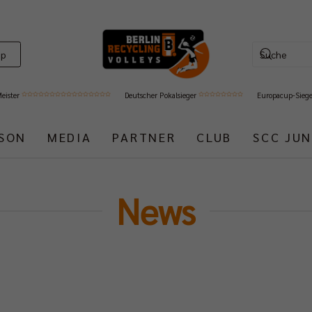
op
Meister
Deutscher Pokalsieger
Europacup-Sieg
ISON
MEDIA
PARTNER
CLUB
SCC JUN
News