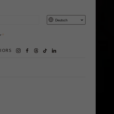
er
IORS