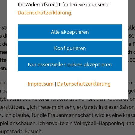
Ihr Widerrufsrecht finden Sie in unserer
Datenschutzerklärung
.
steigt in der Max-Schmeling-Halle das erste Berliner Voll
Alle akzeptieren
s die BR Volleys um 16.30 Uhr gegen die Baden Volleys SS
der Berlin Brandenburger Sportclub in der 2. Bundesliga 
Konfigurieren
merin und BR Volleys Athletin Louisa Lippmann lässt sich 
lltempel nicht entgehen und zählt damit zu den rund 5.0
Nur essenzielle Cookies akzeptieren
rden.
ensport haben die BR Volleys zu Beginn des vergangenen 
Impressum
|
Datenschutzerklärung
en beim Heimspiel am Samstag nun erstmals zusammengef
yballerin des Rekordmeisters live vor Ort den Kooperation
rstützen. „Ich freue mich sehr, erstmals in dieser Saison
n. Ich glaube, für die Frauenmannschaft wird es eine krass
piel anschauen. Ich erwarte ein Volleyball-Happening und
Hauptstadt-Besuch.