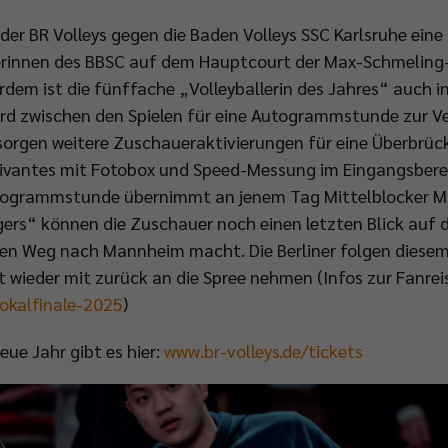
er BR Volleys gegen die Baden Volleys SSC Karlsruhe eine 
rinnen des BBSC auf dem Hauptcourt der Max-Schmeling-H
erdem ist die fünffache „Volleyballerin des Jahres“ auch i
rd zwischen den Spielen für eine Autogrammstunde zur V
rgen weitere Zuschaueraktivierungen für eine Überbrück
Vivantes mit Fotobox und Speed-Messung im Eingangsberei
Autogrammstunde übernimmt an jenem Tag Mittelblocker 
gers“ können die Zuschauer noch einen letzten Blick auf
 den Weg nach Mannheim macht. Die Berliner folgen dies
 wieder mit zurück an die Spree nehmen (Infos zur Fanrei
pokalfinale-2025
)
eue Jahr gibt es hier:
www.br-volleys.de/tickets