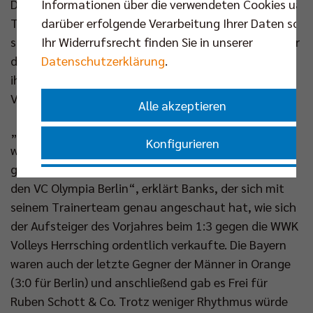
Informationen über die verwendeten Cookies und
Durchgang lange hinten. Jetzt reisen die Badener als
darüber erfolgende Verarbeitung Ihrer Daten sowi
Tabellenneunter in die Hauptstadt und stecken
Ihr Widerrufsrecht finden Sie in unserer
somit mittendrin im Kampf um den achten Platz, der
Datenschutzerklärung
.
die Playoff-Teilnahme einbringen würde – so wie es
ihnen auch im letzten Jahr gelang. Da hieß es im
Viertelfinale dann auch Karlsruhe vs. Berlin.
Alle akzeptieren
„Sie werden mit etwas mehr Rhythmus antreten als
Konfigurieren
wir, schließlich waren sie schon gegen Herrsching
gefordert und spielen am Freitagabend noch gegen
Nur essenzielle Cookies akzeptieren
den VC Olympia Berlin“, erklärt Banks, der sich mit
seinem Trainerteam genau angeschaut hat, wie sich
Impressum
|
Datenschutzerklärung
der Aufsteiger des Vorjahres beim 1:3 gegen die WWK
Volleys Herrsching ordentlich verkaufte. Die Bayern
waren auch der letzte Gegner der Männer in Orange
(3:0 für Berlin) und anschließend gab es Frei für
Ruben Schott & Co. Trotz weniger Rhythmus würde