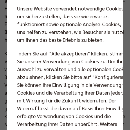
alles, worauf sich die Besucher in der Max-Schmeling-
Unsere Website verwendet notwendige Cookies,
Halle freuen dürfen. Dazu steigt im Anschluss
um sicherzustellen, dass sie wie erwartet
nämlich auch noch das Match zwischen dem
funktioniert sowie optionale Analyse-Cookies, die
Frauenteam des Berlin Brandenburger Sportclubs
uns helfen zu verstehen, wie Besucher sie nutzen,
(BBSC) gegen den VfL Oythe (19.00 Uhr). Tickets sind
um Ihnen das beste Erlebnis zu bieten.
hier erhältlich:
www.br-volleys.de/tickets
Indem Sie auf "Alle akzeptieren" klicken, stimmen
Knapp war’s in Karlsruhe Anfang Oktober, als die BR
Sie unserer Verwendung von Cookies zu. Um Ihre
Volleys an ihrem ersten Punktverlust der Saison
Auswahl zu verwalten und alle optionalen Cookie
vorbeischrammten. Das ist auch Headcoach Joel
abzulehnen, klicken Sie bitte auf "Konfigurieren".
Banks noch gut im Gedächtnis, bevor die Baden
Sie können ihre Einwilligung in die Verwendung vo
Volleys als erstes Team im Jahr 2025 in Berlin
Cookies und die Verarbeitung Ihrer Daten jederzei
aufschlagen: „Karlsruhe hat im Hinspiel richtig gut
mit Wirkung für die Zukunft widerrufen. Der
gespielt und es uns dort unten im Süden sehr schwer
Widerruf lässt die davor auf Basis Ihrer Einwilligu
gemacht. Sie geben immer alles unter Nutzung ihres
erfolgte Verwendung von Cookies und die
kompletten Kaders.“ Mit 3:1 setzte sich der Deutsche
Verarbeitung Ihrer Daten unberührt. Weitere
Meister damals durch, lag dabei aber auch im vierten