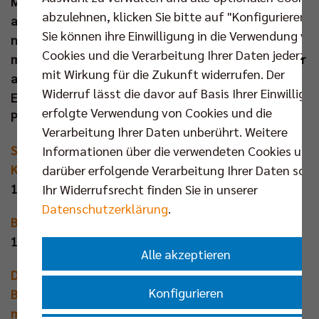
Match zwischen dem BBSC und dem VfL Oythe
abzulehnen, klicken Sie bitte auf "Konfigurieren".
anzuschauen. Die Berliner Volleyballfans wurden
Sie können ihre Einwilligung in die Verwendung vo
nicht enttäuscht: Das Heimteam feierte einen
Cookies und die Verarbeitung Ihrer Daten jederzei
mitreißenden 3:2-Comebackerfolg gegen den Gegner
mit Wirkung für die Zukunft widerrufen. Der
aus Niedersachsen und versprühte eine großartige
Widerruf lässt die davor auf Basis Ihrer Einwilligu
Energie im Volleyballtempel. Das Medienecho zum
erfolgte Verwendung von Cookies und die
Premierenevent:
Verarbeitung Ihrer Daten unberührt. Weitere
Strukturelle Aufbauhilfe aus Charlottenburg für
Informationen über die verwendeten Cookies und
Köpenicker Volleyballerinnen
darüber erfolgende Verarbeitung Ihrer Daten sowi
12.01.2025 | Berliner Zeitung
Ihr Widerrufsrecht finden Sie in unserer
Datenschutzerklärung
.
BR Volleys starten mit Sieg gegen Karlsruhe ins Jahr
12.01.2025 | rbb24 (mit Video)
Alle akzeptieren
Doppelspieltag mit dem BBSC war ein großer Erfolg:
Konfigurieren
BR Volleys „wollen Frauenvolleyball sichtbarer
machen“