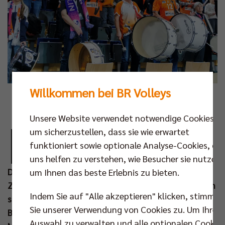
Willkommen bei BR Volleys
Fotos: Frank Ziegenrücker
Unsere Website verwendet notwendige Cookies,
D
iesen Tag werden die Damen des Berlin-
um sicherzustellen, dass sie wie erwartet
Brandenburger Sportclubs sicher so schnell
funktioniert sowie optionale Analyse-Cookies, die
nicht vergessen. Im Rahmen des
uns helfen zu verstehen, wie Besucher sie nutzen,
Doppelspieltags am Samstag (11. Jan) sind 3.531
um Ihnen das beste Erlebnis zu bieten.
Zuschauer in der Max-Schmeling-Halle geblieben, um
Indem Sie auf "Alle akzeptieren" klicken, stimmen
sich nach dem 3:0-Heimsieg der BR Volleys gegen die
Sie unserer Verwendung von Cookies zu. Um Ihre
Baden Volleys SSC Karlsruhe auch das Zweitliga-
Auswahl zu verwalten und alle optionalen Cookie