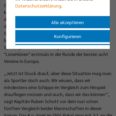
Champions League. Können sich die Berliner am
Datenschutzerklärung
.
Mittwochabend mit 3:2 durchsetzen, würde sich das
deutsche Duell sogar noch bis in einen elften Satz
Alle akzeptieren
dieser Playoff-Runde, den sogenannten „Golden
Set“, hochschaukeln. Dieser würde wie ein Tiebreak
Konfigurieren
bis 15 Punkte gespielt werden. Gewinnt die SVG das
Spiel, egal mit welchem Ergebnis, stehen die
Nur essenzielle Cookies akzeptieren
"LüneHünen" erstmals in der Runde der besten acht
Vereine in Europa.
Impressum
|
Datenschutzerklärung
„Jetzt ist Druck drauf, aber diese Situation mag man
als Sportler doch auch. Wir wissen, dass wir
mindestens eine Schippe im Vergleich zum Hinspiel
drauflegen müssen und auch, dass wir das können“,
sagt Kapitän Ruben Schott vor dem nun schon
fünften Vergleich beider Mannschaften in dieser
Saison. Das K.o.-Spiel im DVV-Pokal ging mit 3:1 an die