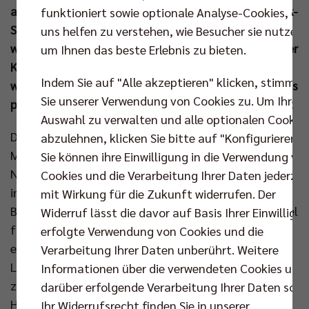
am Mittwochabend (26. Feb um 19.30 Uhr in der Max-
funktioniert sowie optionale Analyse-Cookies, die
Schmeling-Halle) den Heimvorteil und möchte nur
uns helfen zu verstehen, wie Besucher sie nutzen,
wenige Tage vor dem DVV-Pokalfinale das Blatt in der
um Ihnen das beste Erlebnis zu bieten.
Königsklasse bestenfalls wenden. Im Viertelfinale
Indem Sie auf "Alle akzeptieren" klicken, stimmen
wartet auf den dann letzten deutschen Vertreter das
Sie unserer Verwendung von Cookies zu. Um Ihre
polnische Spitzenteam Aluron CMC Warta Zawiercie.
Auswahl zu verwalten und alle optionalen Cookie
Die Augen in Volleyball-Deutschland werden sich am
abzulehnen, klicken Sie bitte auf "Konfigurieren".
Mittwochabend auf den Volleyballtempel richten.
Sie können ihre Einwilligung in die Verwendung vo
Nach dem fesselnden ersten Match auf
Cookies und die Verarbeitung Ihrer Daten jederzei
internationalem Parkett zwischen Lüneburg und
mit Wirkung für die Zukunft widerrufen. Der
Berlin dürfen sich die Fans auf das nächste Spektakel
Widerruf lässt die davor auf Basis Ihrer Einwilligu
freuen. Die Europacup-Arithmetik sorgt dabei für
erfolgte Verwendung von Cookies und die
eine hochspannende Ausgangslage. Aktuell ist
Verarbeitung Ihrer Daten unberührt. Weitere
Lüneburg im Vorteil. Siegt das BR Volleys Team
Informationen über die verwendeten Cookies und
zuhause aber mit 3:0 oder 3:1, stehen die
darüber erfolgende Verarbeitung Ihrer Daten sowi
Hauptstädter erneut im Viertelfinale der CEV
Ihr Widerrufsrecht finden Sie in unserer