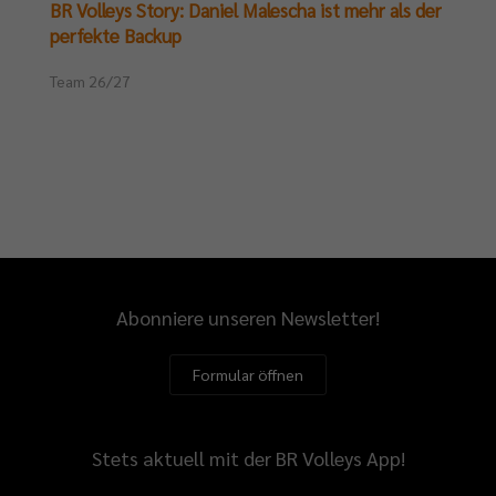
BR Volleys Story: Daniel Malescha ist mehr als der
perfekte Backup
Team 26/27
Abonniere unseren Newsletter!
Formular öffnen
Stets aktuell mit der BR Volleys App!