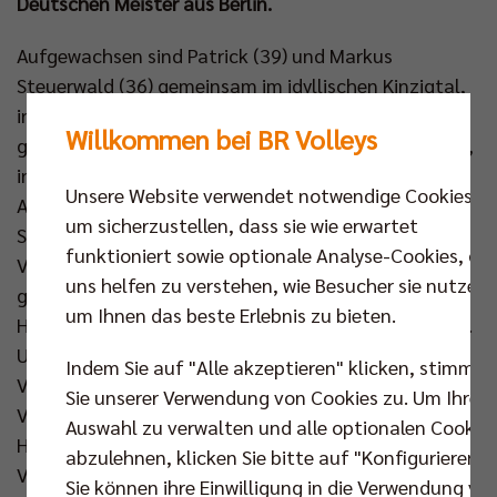
Deutschen Meister aus Berlin.
Aufgewachsen sind Patrick (39) und Markus
Steuerwald (36) gemeinsam im idyllischen Kinzigtal,
in Hausach – zwanzig Kilometer entfernt von der
Willkommen bei BR Volleys
größten Kuckucksuhr der Welt. Im Schwarzwald also,
in einem kaum 6.000 Seelen zählenden Städtchen.
Unsere Website verwendet notwendige Cookies,
Aber wieso wurden die Brüder dann nicht zu
um sicherzustellen, dass sie wie erwartet
Skilangläufern, sondern zu zwei der besten
funktioniert sowie optionale Analyse-Cookies, die
Volleyballspieler Deutschlands ihrer Zeit? „Schnee
uns helfen zu verstehen, wie Besucher sie nutzen,
gab es bei uns nicht so viel“, erklärt Markus, „aber
um Ihnen das beste Erlebnis zu bieten.
Hausach hatte einen Verein, der in der 3. Liga spielte.
Unser Vater war einige Jahre Abteilungsleiter
Indem Sie auf "Alle akzeptieren" klicken, stimmen
Volleyball. Dazu bot ein Lehrer eine Schul-AG
Sie unserer Verwendung von Cookies zu. Um Ihre
Volleyball an. Ab der Grundschule.“ Volleyball in
Auswahl zu verwalten und alle optionalen Cookie
Hausach war also populär. Unter diesen
abzulehnen, klicken Sie bitte auf "Konfigurieren".
Voraussetzungen starteten beide durch, konnten
Sie können ihre Einwilligung in die Verwendung vo