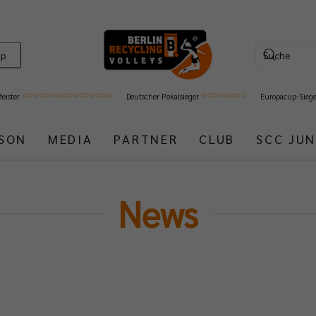
op
Meister
Deutscher Pokalsieger
Europacup-Sieg
ISON
MEDIA
PARTNER
CLUB
SCC JUN
News