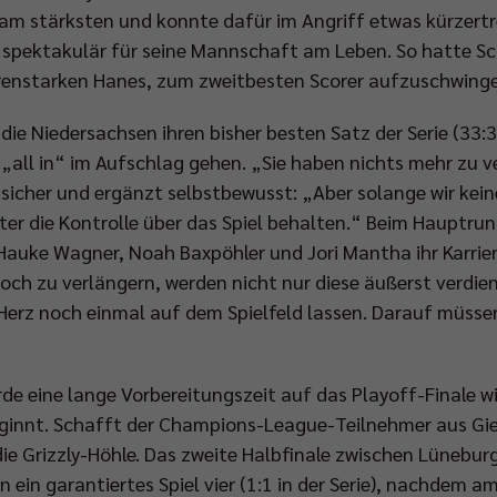
m stärksten und konnte dafür im Angriff etwas kürzertr
se spektakulär für seine Mannschaft am Leben. So hatte S
renstarken Hanes, zum zweitbesten Scorer aufzuschwing
die Niedersachsen ihren bisher besten Satz der Serie (33:3
 „all in“ im Aufschlag gehen. „Sie haben nichts mehr zu v
e sicher und ergänzt selbstbewusst: „Aber solange wir kein
eiter die Kontrolle über das Spiel behalten.“ Beim Haup
Hauke Wagner, Noah Baxpöhler und Jori Mantha ihr Karrie
noch zu verlängern, werden nicht nur diese äußerst verdie
 Herz noch einmal auf dem Spielfeld lassen. Darauf müsse
würde eine lange Vorbereitungszeit auf das Playoff-Finale 
innt. Schafft der Champions-League-Teilnehmer aus Gie
e Grizzly-Höhle. Das zweite Halbfinale zwischen Lünebur
ein garantiertes Spiel vier (1:1 in der Serie), nachdem 