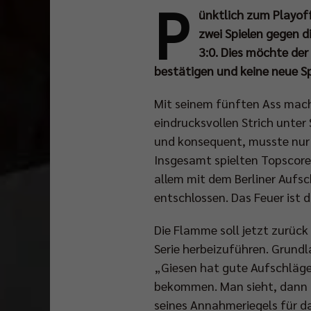
P
ünktlich zum Playoff
zwei Spielen gegen di
3:0. Dies möchte der
bestätigen und keine neue S
Mit seinem fünften Ass mach
eindrucksvollen Strich unter 
und konsequent, musste nur
Insgesamt spielten Topscorer
allem mit dem Berliner Aufs
entschlossen. Das Feuer ist 
Die Flamme soll jetzt zurück
Serie herbeizuführen. Grundl
„Giesen hat gute Aufschläge
bekommen. Man sieht, dann fä
seines Annahmeriegels für da