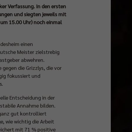
rker Verfassung. In den ersten
tungen und siegten jeweils mit
r um 15.00 Uhr) noch einmal
ldesheim einen
eutsche Meister zielstrebig
astgeber abwehren.
gegen die Grizzlys, die vor
ig fokussiert und
s.
elle Entscheidung in der
 stabile Annahme bilden.
anz gut kontrolliert
, wie wichtig die Arbeit
eichert mit 71 % positive