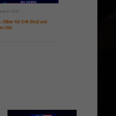
August 2026
25. Juli 2026
-Silber für Erik Shoji und
German Beach Club Fin
am USA
Titelpremiere für BR V