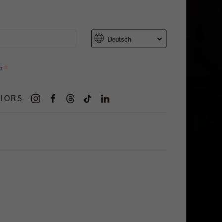
er
IORS