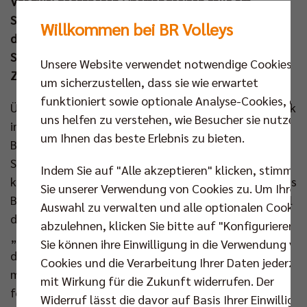
Vor zwei geöffneten Oberrangseiten fällt am
Sonntag (27. Apr um 16.00 Uhr) der Startschuss, bei
Willkommen bei BR Volleys
dem Titelsponsor Berlin Recycling als „Partner des
Spieltags“ sein 25-jähriges Firmenjubiläum mit den
Unsere Website verwendet notwendige Cookies,
Zuschauern im Volleyballtempel feiert.
um sicherzustellen, dass sie wie erwartet
funktioniert sowie optionale Analyse-Cookies, die
Überzeugend beim Ligacup (3:0), durchsetzungsstark
uns helfen zu verstehen, wie Besucher sie nutzen,
im DVV-Pokal (3:1) und ungefährdet in der Volleyball
um Ihnen das beste Erlebnis zu bieten.
Bundesliga (3:0) – in den ersten drei Duellen dieser
Saison gaben die BR Volleys gegen die SVG Lüneburg
Indem Sie auf "Alle akzeptieren" klicken, stimmen
klar den Ton an. Mitte Februar wendete sich dann das
Sie unserer Verwendung von Cookies zu. Um Ihre
Blatt zwischen den beiden Kontrahenten. Im Hinspiel
Auswahl zu verwalten und alle optionalen Cookie
der CEV Champions League (2:3) gewannen die
abzulehnen, klicken Sie bitte auf "Konfigurieren".
„LüneHünen“ den nötigen Glauben, der sie auch die
Sie können ihre Einwilligung in die Verwendung vo
dramatische Berliner Aufholjagd im Rückspiel (3:2)
Cookies und die Verarbeitung Ihrer Daten jederzei
mit 13:15 im Golden Set noch stoppen ließ. Was
mit Wirkung für die Zukunft widerrufen. Der
folgte, war ein zweites Match in der Bundesliga, bei
Widerruf lässt die davor auf Basis Ihrer Einwilligu