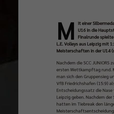
M
it einer Silberme
U16 in die Haupts
Finalrunde spielt
L.E. Volleys aus Leipzig m
Meisterschaften in der U14 (
Nachdem die SCC JUNIORS zum
ersten Wettkampftag rund. Mi
man sich den Gruppensieg und
VfB Friedrichshafen (15:9) al
Entscheidungssatz die Nase v
Leipzig geben. Nachdem der 
hatten im Tiebreak den länge
Meisterschaftsentscheidungen