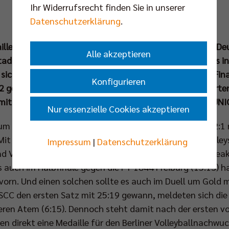
Ihr Widerrufsrecht finden Sie in unserer
Datenschutzerklärung
.
daille kehrten die SCC JUNIORS am Wochenende von der De
Alle akzeptieren
tadt zurück. Bei der von den Tecklenburger Land Volleys 
e sich die Berliner Auswahlmannschaft nervenstark ins Fin
Konfigurieren
it 1:2 geschlagen geben. Am kommenden Wochenende warte
mit Rotation Prenzlauer Berg) und U18 (mit den SCC JUNI
Nur essenzielle Cookies akzeptieren
 Auftakt in das 16er-Turnier den TSV Penzberg mit 2:1 n
t zwei 2:0-Erfolgen gegen die Ausrichter der TeBu Volleys
Impressum
|
Datenschutzerklärung
 Viertelfinaleinzug. In der K.o.-Phase war dann „Tiebrea
s auch im Halbfinale gegen die FT 1844 Freiburg (15:13) ha
orn. Und einen solchen sollte es auch im Duell um Gold mi
SCC den ersten Satz mit 25:19 gewann, meldeten sich die
ren Atem (6:15). Dennoch steht damit nach der ersten vo
 direkt eine Medaille für den Berliner Volleyballnachwu