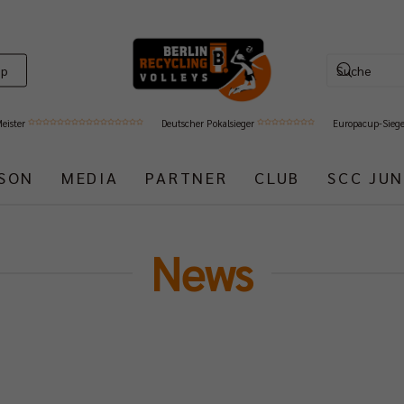
op
Meister
Deutscher Pokalsieger
Europacup-Sieg
ISON
MEDIA
PARTNER
CLUB
SCC JUN
News