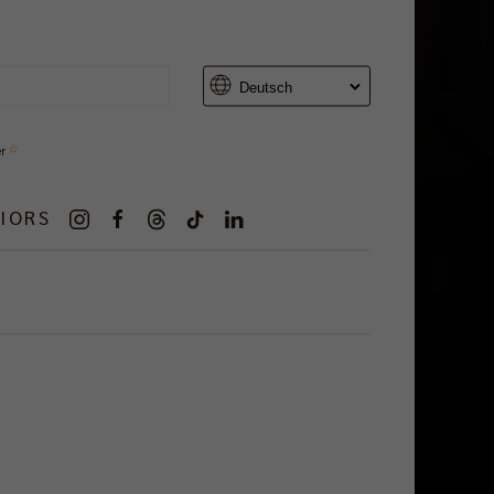
er
IORS