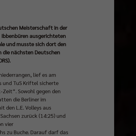
utschen Meisterschaft in der
in Ibbenbüren ausgerichteten
ale und musste sich dort den
n die nächsten Deutschen
ORS).
iederrangen, lief es am
 und TuS Kriftel sicherte
k-Zeit“. Sowohl gegen den
tten die Berliner im
t den L.E. Volleys aus
 Sachsen zurück (14:25) und
n vier
chs zu Buche. Darauf darf das