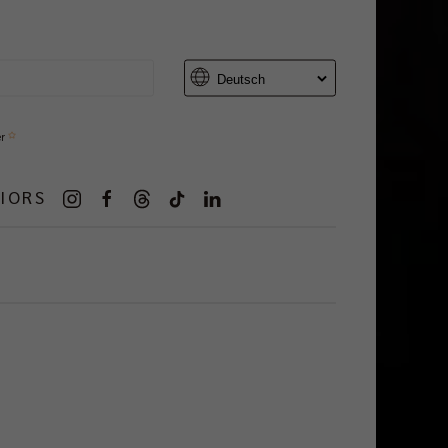
er
IORS