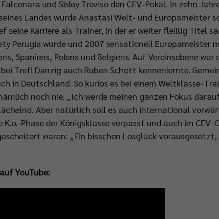
 Falconara und Sisley Treviso den CEV-Pokal. In zehn Jahr
eines Landes wurde Anastasi Welt- und Europameister so
ef seine Karriere als Trainer, in der er weiter fleißig Tite
ety Perugia wurde und 2007 sensationell Europameister mi
s, Spaniens, Polens und Belgiens. Auf Vereinsebene war er
er bei Trefl Danzig auch Ruben Schott kennenlernte. Gemei
uch in Deutschland. So kurios es bei einem Weltklasse-Trai
nämlich noch nie. „Ich werde meinen ganzen Fokus darauf
lächelnd. Aber natürlich soll es auch international vorw
ie K.o.-Phase der Königsklasse verpasst und auch im CEV-
gescheitert waren: „Ein bisschen Losglück vorausgesetzt, w
 auf YouTube: