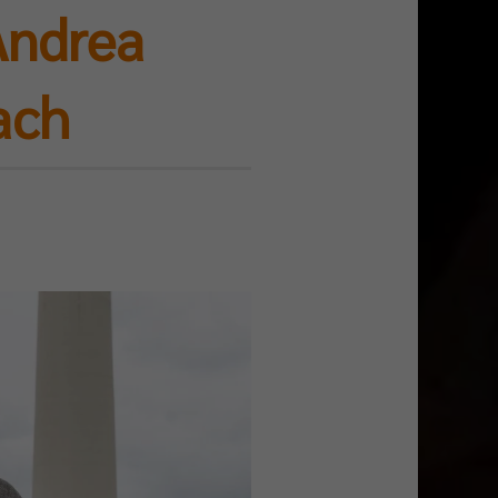
Andrea
ach