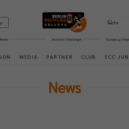
op
Meister
Deutscher Pokalsieger
Europacup-Sieg
ISON
MEDIA
PARTNER
CLUB
SCC JUN
News