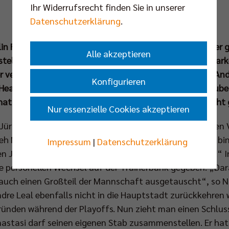
Ihr Widerrufsrecht finden Sie in unserer
Datenschutzerklärung
.
rlin Recycling Volleys zehnmal in Folge Deutscher Meister
Alle akzeptieren
rstellung ihres neuen Trainers am Alexanderplatz ein star
r verstärkt für Furore sorgen möchten. Der 65-jährige And
Konfigurieren
eadcoach an der Seitenlinie des Teams um Kapitän Ruben
at es bisher in der Volleyball Bundesliga wohl noch nicht
Nur essenzielle Cookies akzeptieren
 Jürgen Klopp oder der Pep Guardiola des internationalen
h Niroomand bei der Präsentation des Italieners, „ich bin
Impressum
|
Datenschutzerklärung
n Jahre, dass so ein Coach den Weg nach Berlin findet.“ 
ie personellen Wechsel auf der Trainerbank gegeben. „Dar
uch einen Großteil der Mannschaft ausgetauscht“, so N
re Leal ebenfalls nicht in die Hauptstadt zurückkehren wir
Gründen während der Playoffs. Nun zieht man einen Schluss
nastasi darf seinen eigenen Stab zusammenstellen. Er hat