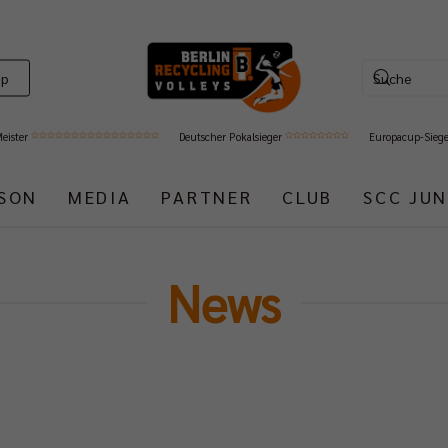
op
Meister
Deutscher Pokalsieger
Europacup-Sieg
ISON
MEDIA
PARTNER
CLUB
SCC JUN
News