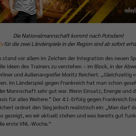
Die Nationalmannschaft kommt nach Potsdam!
ts
für die zwei Länderspiele in der Region sind ab sofort erhä
 stand vor allem im Zeichen der Integration des neuen Sp
e Ideen des Trainers zu verstehen – im Block, in der Abwe
erliner und Außenangreifer Moritz Reichert. „Gleichzeitig 
en. Im Länderspiel gegen Frankreich hat man schon gese
er Mannschaft sehr gut war. Wenn Einsatz, Energie und di
sis für alles Weitere.“ Der 4:1-Erfolg gegen Frankreich E
chert ordnet den Sieg jedoch realistisch ein: „Man darf d
 gezeigt, wo wir aktuell stehen und was bereits gut funkt
 die erste VNL-Woche.“