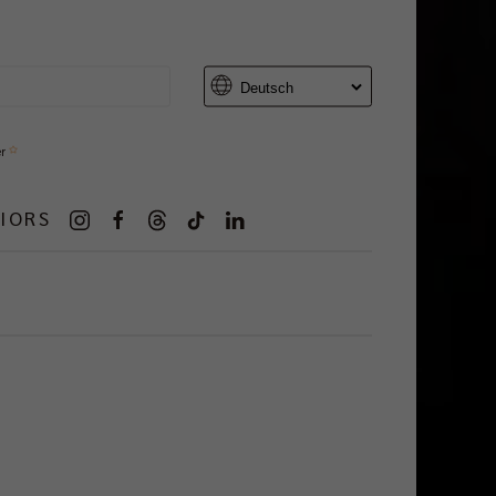
er
IORS