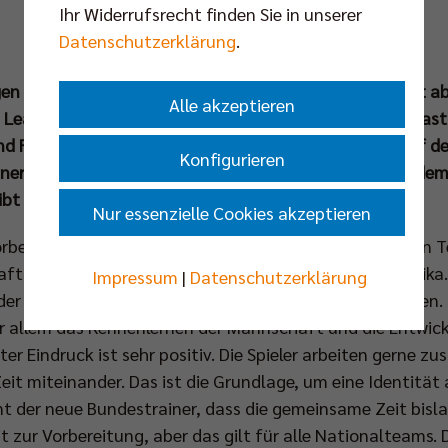
Ihr Widerrufsrecht finden Sie in unserer
Datenschutzerklärung
.
igen Gegnern startet die deutsche Nationalmannschaft ab 
Alle akzeptieren
s League 2026. In Ottawa trifft die DVV-Auswahl auf Gas
nd Frankreich auf drei Mannschaften aus den Top Fünf der
Konfigurieren
er Massimo Botti 14 Spieler nominiert, darunter aus dem
bt es beim ZDF und bei volleyballworld.tv.
Nur essenzielle Cookies akzeptieren
rbereitungswochen in Kienbaum und dem erfolgreichen T
aft mit viel Motivation und Zuversicht nach Nordamerika. 
Impressum
|
Datenschutzerklärung
er Leitung von Bundestrainer Massimo Botti zusammen. F
 allem das Kennenlernen der Mannschaft und die Entwic
ter Eindruck ist sehr positiv. Die Spieler arbeiten gerne
eit miteinander. Das ist die Grundlage, um eine Identität
ont der neue Bundestrainer, dass die gemeinsame Zeit bi
eit zur Vorbereitung, aber das gilt für alle Nationalteams. 