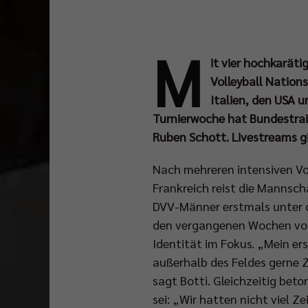
M
it vier hochkarät
Volleyball Nation
Italien, den USA u
Turnierwoche hat Bundestrain
Ruben Schott. Livestreams gi
Nach mehreren intensiven Vo
Frankreich reist die Mannsch
DVV-Männer erstmals unter d
den vergangenen Wochen vor
Identität im Fokus. „Mein ers
außerhalb des Feldes gerne Z
sagt Botti. Gleichzeitig bet
sei: „Wir hatten nicht viel Z