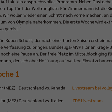
 Auftakt ein anspruchsvolles Programm. Neben Gastgebe
en Top fünf der Weltrangliste. Für Zimmermann ist die R
 Wir wollen wieder einen Schritt nach vorne machen, an 
um von Olympia näherkommen. Die erste Woche wird extre
a gereist.“
tän Ruben Schott, der nach einer harten Saison erst einmal
ute Verfassung zu bringen. Bundesliga-MVP Florian Krage-Br
och eine Pause an. Der freie Platz im Mittelblock ging fü
stmann, der sich aber Hoffnung auf weitere Einsatzchan
oche 1
hr (MEZ)
Deutschland vs. Kanada
Livestream bei volle
Uhr (MEZ)
Deutschland vs. Italien
ZDF Livestream