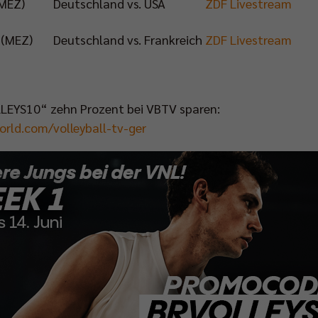
(MEZ)
Deutschland vs. USA
ZDF Livestream
 (MEZ)
Deutschland vs. Frankreich
ZDF Livestream
EYS10“ zehn Prozent bei VBTV sparen:
world.com/volleyball-tv-ger