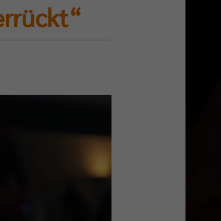
errückt“