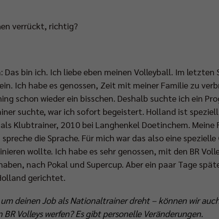
hen verrückt, richtig?
: Das bin ich. Ich liebe eben meinen Volleyball. Im letzten
ein. Ich habe es genossen, Zeit mit meiner Familie zu verb
ng schon wieder ein bisschen. Deshalb suchte ich ein Pro
ner suchte, war ich sofort begeistert. Holland ist speziell
 als Klubtrainer, 2010 bei Langhenkel Doetinchem. Meine F
ch spreche die Sprache. Für mich war das also eine speziel
ainieren wollte. Ich habe es sehr genossen, mit den BR Vol
aben, nach Pokal und Supercup. Aber ein paar Tage spät
olland gerichtet.
um deinen Job als Nationaltrainer dreht – können wir auch
BR Volleys werfen? Es gibt personelle Veränderungen.