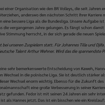
bei einer Organisation wie den BR Volleys, die seit Jahren er
eiterziehen, anderswo den nächsten Schritt ihrer Karriere 
n eine bessere Liga als die Bundesliga. Unsere Aufgabe ist
s die vergangenen Jahre gelungen. Es fängt schon damit 
ive Stimmung herrscht, in der sich gerade die neuen Spiel
t bei unseren Zuspielern statt. Für Johannes Tille und Dj
eutsche Talent Arthur Wehner. Wird das die spannendste P
eine sehr bemerkenswerte Entscheidung von Kaweh, Hannes
n Wechsel in die polnische Liga. Sie ist deutlich stärker al
ieser Wechsel enorm wichtig. Ebenso für die Zukunft des d
ionalmannschaft eine große Verbesserung in seiner Karrier
atz gefunden. Fedor ist mit seinen 24 Jahren ein sehr inter
ist als Hannes jetzt. Das ist ein bisschen wie ein Kreislauf: