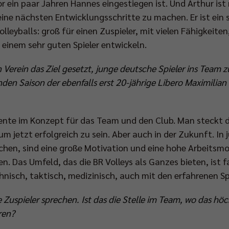
or ein paar Jahren Hannes eingestiegen ist. Und Arthur ist
eine nächsten Entwicklungsschritte zu machen. Er ist ein s
leyballs: groß für einen Zuspieler, mit vielen Fähigkeiten
u einem sehr guten Spieler entwickeln.
Verein das Ziel gesetzt, junge deutsche Spieler ins Team z
en Saison der ebenfalls erst 20-jährige Libero Maximilian T
mente im Konzept für das Team und den Club. Man steckt 
um jetzt erfolgreich zu sein. Aber auch in der Zukunft. In j
uchen, sind eine große Motivation und eine hohe Arbeitsmo
Das Umfeld, das die BR Volleys als Ganzes bieten, ist fan
chnisch, taktisch, medizinisch, auch mit den erfahrenen Spie
Zuspieler sprechen. Ist das die Stelle im Team, wo das höch
ren?