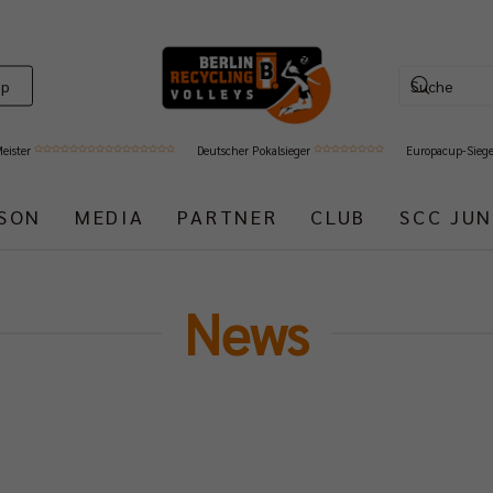
op
Meister
Deutscher Pokalsieger
Europacup-Sieg
ISON
MEDIA
PARTNER
CLUB
SCC JUN
News