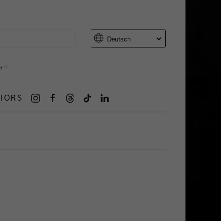
er
IORS