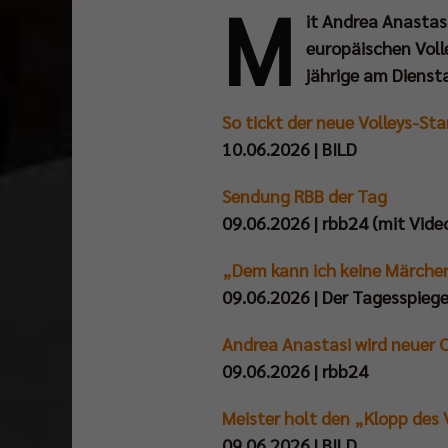
M
it Andrea Anastasi
europäischen Voll
jährige am Dienst
So tickt der neue Volleys-St
10.06.2026 | BILD
Sendung RBB der Tag
09.06.2026 | rbb24 (mit Vide
„Dem kann ich keine Märchen 
09.06.2026 | Der Tagesspieg
Andrea Anastasi wird neuer C
09.06.2026 | rbb24
Meister holt den „Klopp des 
09.06.2026 | BILD