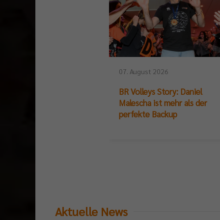
07. August 2026
BR Volleys Story: Daniel
Malescha ist mehr als der
perfekte Backup
Aktuelle News