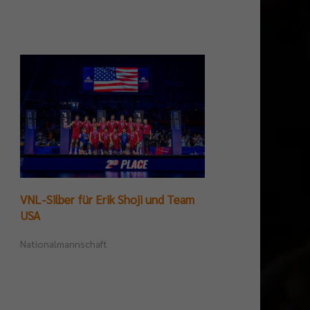
VNL-Silber für Erik Shoji und Team
Germ
USA
Tite
Nationalmannschaft
Beac