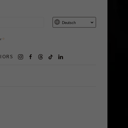
er
IORS