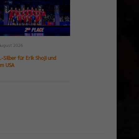
August 2026
25. Juli 2026
-Silber für Erik Shoji und
German Beach Club Fin
am USA
Titelpremiere für BR V