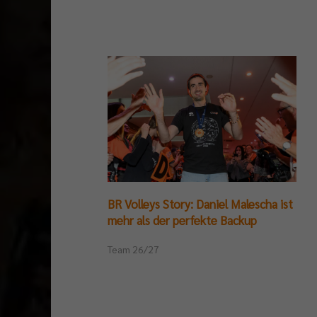
BR Volleys Story: Daniel Malescha ist
mehr als der perfekte Backup
Team 26/27