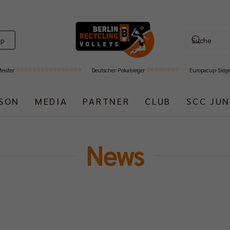
op
Meister
Deutscher Pokalsieger
Europacup-Sieg
ISON
MEDIA
PARTNER
CLUB
SCC JUN
News