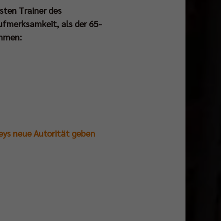
sten Trainer des
ufmerksamkeit, als der 65-
immen:
leys neue Autorität geben