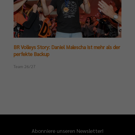
BR Volleys Story: Daniel Malescha ist mehr als der
perfekte Backup
Team 26/27
Abonniere unseren Newsletter!