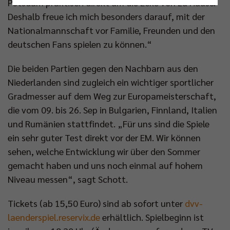
Potsdam praktisch direkt um die Ecke von zu Hause.
Nur essenzielle Cookies akzeptieren
Deshalb freue ich mich besonders darauf, mit der
Nationalmannschaft vor Familie, Freunden und den
Impressum
|
Datenschutzerklärung
deutschen Fans spielen zu können.“
Die beiden Partien gegen den Nachbarn aus den
Niederlanden sind zugleich ein wichtiger sportlicher
Gradmesser auf dem Weg zur Europameisterschaft,
die vom 09. bis 26. Sep in Bulgarien, Finnland, Italien
und Rumänien stattfindet. „Für uns sind die Spiele
ein sehr guter Test direkt vor der EM. Wir können
sehen, welche Entwicklung wir über den Sommer
gemacht haben und uns noch einmal auf hohem
Niveau messen“, sagt Schott.
Tickets (ab 15,50 Euro) sind ab sofort unter
dvv-
laenderspiel.reservix.de
erhältlich. Spielbeginn ist