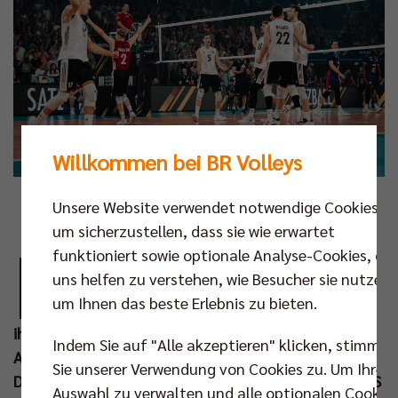
Willkommen bei BR Volleys
Foto: Justus Stegemann
Unsere Website verwendet notwendige Cookies,
um sicherzustellen, dass sie wie erwartet
E
funktioniert sowie optionale Analyse-Cookies, die
ndlich ist die deutsche Nationalmannschaft
uns helfen zu verstehen, wie Besucher sie nutzen,
wieder live in der Region Berlin-Brandenburg
um Ihnen das beste Erlebnis zu bieten.
zu sehen! Volleyballfans können sich jetzt
ihre Tickets für die beiden Länderspiele der DVV-
Indem Sie auf "Alle akzeptieren" klicken, stimmen
Auswahl gegen die Niederlande in Potsdam sichern.
Sie unserer Verwendung von Cookies zu. Um Ihre
Die Begegnungen am 04. und 05. Sep 2026 in der MBS
Auswahl zu verwalten und alle optionalen Cookie