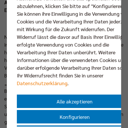
Arena bilden die Generalprobe für die
abzulehnen, klicken Sie bitte auf "Konfigurieren".
Europameisterschaft.
Sie können ihre Einwilligung in die Verwendung vo
Cookies und die Verarbeitung Ihrer Daten jederzei
>>> JETZT TICKETS SICHERN <<<
mit Wirkung für die Zukunft widerrufen. Der
Widerruf lässt die davor auf Basis Ihrer Einwilligu
Nach dem ausverkauften Heim-Länderspiel Ende Mai
erfolgte Verwendung von Cookies und die
in Neu-Ulm können sich die Fans nun auf zwei weitere
Verarbeitung Ihrer Daten unberührt. Weitere
hochklassige Auftritte der DVV-Männer vor
Informationen über die verwendeten Cookies und
heimischer Kulisse freuen. Außenangreifer und BR
darüber erfolgende Verarbeitung Ihrer Daten sowi
Volleys Kapitän Ruben Schott blickt den
Ihr Widerrufsrecht finden Sie in unserer
Begegnungen mit großer Vorfreude entgegen:
Datenschutzerklärung
.
„Länderspiele in Deutschland sind immer etwas
Besonderes. Vor den eigenen Fans zu spielen, macht
einfach am meisten Spaß – gerade auch für viele
Alle akzeptieren
Spieler, die während der Klub-Saison im Ausland
unterwegs sind.“ Zudem sind die Länderspiele für den
Konfigurieren
gebürtigen Berliner quasi ein Heimspiel: „Für mich ist