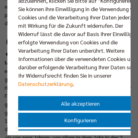
abzulehnen, klicken Sie bitte auf "Konfigurieren".
werden wir unseren Fans verschiedene Neuerungen
Sie können ihre Einwilligung in die Verwendung vo
präsentieren", schürt Geschäftsführer Günter Trotz
Cookies und die Verarbeitung Ihrer Daten jederzei
die Vorfreude auf das Spieljahr 2008/2009.
mit Wirkung für die Zukunft widerrufen. Der
S
Widerruf lässt die davor auf Basis Ihrer Einwilligu
portlich gilt das SCC-Team gegen den
erfolgte Verwendung von Cookies und die
Wiederaufsteiger aus Baden-Württemberg
Verarbeitung Ihrer Daten unberührt. Weitere
als klarer Favorit. Dennoch erwartet Trainer
Informationen über die verwendeten Cookies und
Michael Warm ein schweres Auftaktmatch: "Das
darüber erfolgende Verarbeitung Ihrer Daten sowi
erste Saisonspiel ist nie leicht. Man weiß noch nicht
Ihr Widerrufsrecht finden Sie in unserer
genau, wo man steht, die Mannschaft ist noch nicht
Datenschutzerklärung
.
richtig eingespielt. Trotzdem sind wir natürlich in der
Favoritenrolle und ich hoffe, dass wir dieser auch
Alle akzeptieren
gerecht werden können." Die Gäste testeten zuletzt
gegen die SG Eltmann und obwohl beide Partien mit
Konfigurieren
1:4 verloren gingen, zollte SGE-Coach Milan Maric
den Rottenburgern seinen Respekt. "Sie sind stärker
Nur essenzielle Cookies akzeptieren
als vor zwei Jahren, vor allem in dem Jahr in der 2.