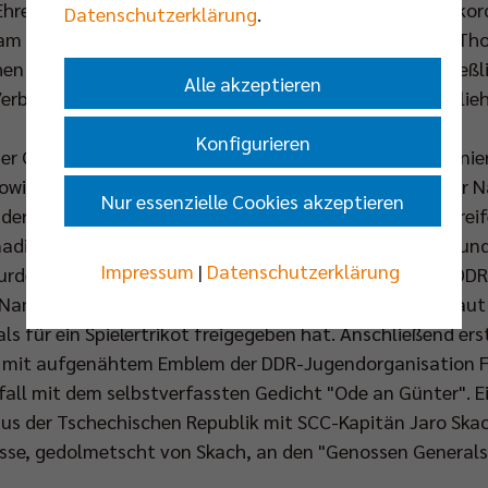
Ehrennadel des Clubs für besondere Verdienste aus. Rekor
Datenschutzerklärung
.
am und heute Präsident des Berliner Verbandes, sowie Tho
n Volleyball Liga würdigten seine Tätigkeit. Und schließl
Alle akzeptieren
Verbandes, als Dank des DVV den bislang nur 16mal verlie
Konfigurieren
ner Großbildwand, in dem neben Spielern auch die designi
owie der ehemalige SCC-Libero Frank Bachmann (bisher 
Nur essenzielle Cookies akzeptieren
er gemeinsamen Arbeit plauderten, dann ein fernsehreif
anadiers Mark Dodds brav gescheitelt, mit weißem Shirt u
Impressum
|
Datenschutzerklärung
wurde bei einem "Fahnenappell" unter den Klängen der D
m Namen des Geschäftsführers und der Nr. 13 gehisst. Lau
als für ein Spielertrikot freigegeben hat. Anschließend e
 mit aufgenähtem Emblem der DDR-Jugendorganisation FD
all mit dem selbstverfassten Gedicht "Ode an Günter". E
s der Tschechischen Republik mit SCC-Kapitän Jaro Skach
esse, gedolmetscht von Skach, an den "Genossen Generals