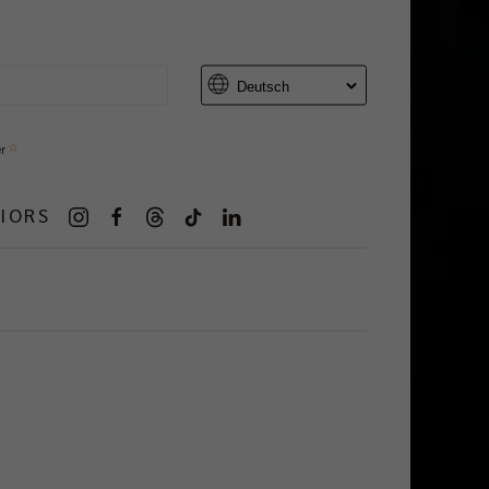
er
IORS