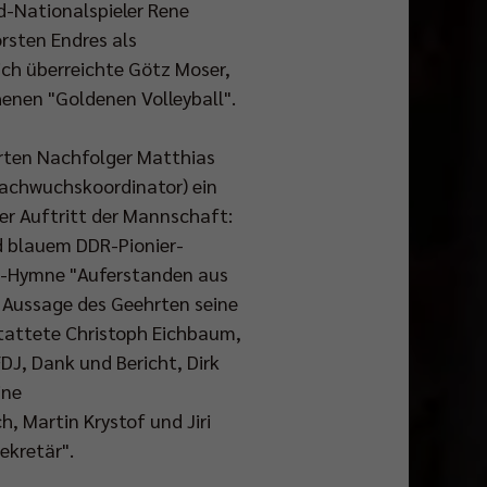
d-Nationalspieler Rene
rsten Endres als
ich überreichte Götz Moser,
henen "Goldenen Volleyball".
erten Nachfolger Matthias
Nachwuchskoordinator) ein
er Auftritt der Mannschaft:
nd blauem DDR-Pionier-
DR-Hymne "Auferstanden aus
t Aussage des Geehrten seine
rstattete Christoph Eichbaum,
J, Dank und Bericht, Dirk
ine
, Martin Krystof und Jiri
ekretär".