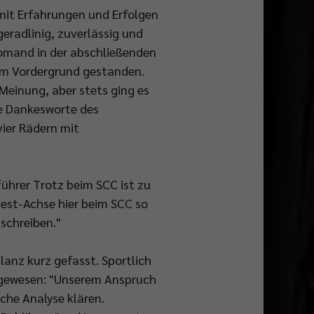
t mit Erfahrungen und Erfolgen
geradlinig, zuverlässig und
omand in der abschließenden
e im Vordergrund gestanden.
 Meinung, aber stets ging es
ie Dankesworte des
vier Rädern mit
ührer Trotz beim SCC ist zu
West-Achse hier beim SCC so
schreiben."
anz kurz gefasst. Sportlich
nd" gewesen: "Unserem Anspruch
che Analyse klären.