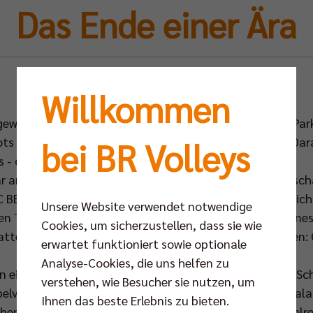
Das Ende einer Ära
So 29.08.2010
Willkommen
gewöhnlich besetzt - kein Netz, keine Spieler. Auf dem Pa
ots des SCC-Teams. Am Spielfeldrand ein blaues Sofa. Da
bei BR Volleys
- das Ehepaar Inge und Günter Trotz.
 am Vorabend des 01. Mai die Verabschiedung des Geschä
 BERLIN. Günter Trotz hat es nach 16 Jahren tatsächlich 
Unsere Website verwendet notwendige
n Tätigkeit loszulassen. Ein Jahr vorher, anlässlich seine
Cookies, um sicherzustellen, dass sie wie
hatte sein Familienrat noch per Abstimmung entschieden: 
erwartet funktioniert sowie optionale
Analyse-Cookies, die uns helfen zu
en eines verflossenen Hits von Udo Jürgens tatsächlich Sc
verstehen, wie Besucher sie nutzen, um
ppelveranstaltung aus Saisonabschluss und Abschiedsgala
Ihnen das beste Erlebnis zu bieten.
en am Knie operierten Aleksandar Spirovski) sowie zahlre