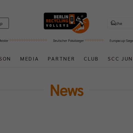
op
Meister
Deutscher Pokalsieger
Europacup-Sieg
ISON
MEDIA
PARTNER
CLUB
SCC JUN
News