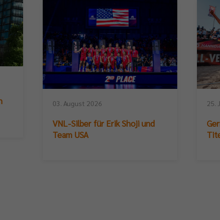
n
03. August 2026
25. 
VNL-Silber für Erik Shoji und
Ger
Team USA
Tit