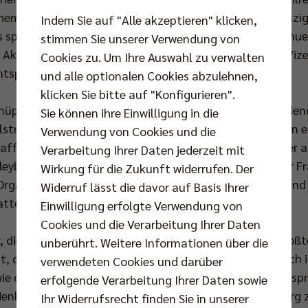
ehemalige SCC-Spieler. Unter ihnen aus den frühen Neunzig
Indem Sie auf "Alle akzeptieren" klicken,
 späteren Jahren Vincent Lange, Gil Ferrer Cutino, Manue
stimmen Sie unserer Verwendung von
Akteure, die beteiligt waren an drei Meister- und drei Viz
Cookies zu. Um Ihre Auswahl zu verwalten
ntsprechende Banner hingen von der Hallendecke.
und alle optionalen Cookies abzulehnen,
klicken Sie bitte auf "Konfigurieren".
knüpft sind mit dem Wirken des nun zum 30. Juni scheide
Sie können ihre Einwilligung in die
elstreckler Vize-DDR-Meister über 800 m und beteiligt an 
Verwendung von Cookies und die
affel, hatte diesen Job 1993 übernommen. Nachdem er ac
Verarbeitung Ihrer Daten jederzeit mit
leyball-Verbandes Erfolge ermöglicht (u.a. EM-Titel der 
Wirkung für die Zukunft widerrufen. Der
r Organisationschef der EM 1993 im vereinten Deutschland 
Widerruf lässt die davor auf Basis Ihrer
tte.
Einwilligung erfolgte Verwendung von
Cookies und die Verarbeitung Ihrer Daten
, die Günter Trotz, seiner Frau und Familie, die zum Großt
unberührt. Weitere Informationen über die
t, dankten: Staatssekretär Thomas Härtel tat dies auch
verwendeten Cookies und darüber
e des Innensenators Körting. Präsident Peter Hanisch sp
erfolgende Verarbeitung Ihrer Daten sowie
Henk als Präsident des Gesamtvereins SC Charlottenburg 
Ihr Widerrufsrecht finden Sie in unserer