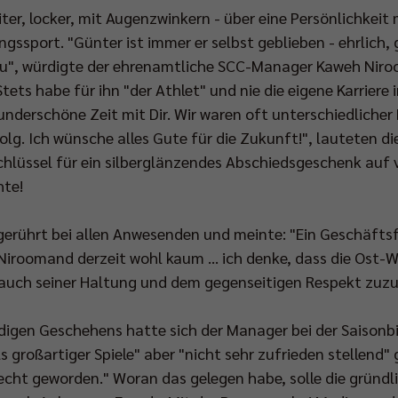
iter, locker, mit Augenzwinkern - über eine Persönlichkei
gssport. "Günter ist immer er selbst geblieben - ehrlich, 
eu", würdigte der ehrenamtliche SCC-Manager Kaweh Niro
Stets habe für ihn "der Athlet" und nie die eigene Karrier
underschöne Zeit mit Dir. Wir waren oft unterschiedlicher
olg. Ich wünsche alles Gute für die Zukunft!", lauteten d
chlüssel für ein silberglänzendes Abschiedsgeschenk auf 
hte!
gerührt bei allen Anwesenden und meinte: "Ein Geschäftsf
Niroomand derzeit wohl kaum ... ich denke, dass die Ost-
t auch seiner Haltung und dem gegenseitigen Respekt zuzu
igen Geschehens hatte sich der Manager bei der Saisonbil
eils großartiger Spiele" aber "nicht sehr zufrieden stelle
echt geworden." Woran das gelegen habe, solle die gründli