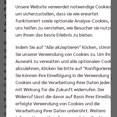
Saison. Hier begegnet man den dem diejährigen
Unsere Website verwendet notwendige Cookies,
Finalgegner aus Bayern schon direkt im Achtelfinale.
um sicherzustellen, dass sie wie erwartet
Tickets für das spannende Duell am 06. Nov um
funktioniert sowie optionale Analyse-Cookies, die
19.00 Uhr in der Max-Schmeling-Halle sind jetzt
uns helfen zu verstehen, wie Besucher sie nutzen,
erhältlich:
www.br-volleys.de/ticketshop
um Ihnen das beste Erlebnis zu bieten.
BR Volleys Zuspieler Hannes Tille spult gedanklich
Indem Sie auf "Alle akzeptieren" klicken, stimmen
gern ein halbes Jahr zurück und erinnert sich an den
Sie unserer Verwendung von Cookies zu. Um Ihre
Auftritt vor mehr als 10.000 Zuschauern gegen
Auswahl zu verwalten und alle optionalen Cookie
seinen Ex-Verein vom Ammersee: „Mannheim ist
abzulehnen, klicken Sie bitte auf "Konfigurieren".
einzigartig und man saugt die Atmosphäre in sich
Sie können ihre Einwilligung in die Verwendung vo
auf. Ich glaube, uns hat damals gegen Herrsching die
Cookies und die Verarbeitung Ihrer Daten jederzei
Erfahrung aus dem Vorjahr geholfen. Wir waren nicht
mit Wirkung für die Zukunft widerrufen. Der
so nervös wie vielleicht noch 2023 gegen Düren und
Widerruf lässt die davor auf Basis Ihrer Einwilligu
konnten das Spiel sofort diktieren.“ Das Team aus
erfolgte Verwendung von Cookies und die
der Hauptstadt war auf den Punkt fokussiert und
Verarbeitung Ihrer Daten unberührt. Weitere
siegte klar mit 3:0. „Jeder, der das Gefühl kennt, auf