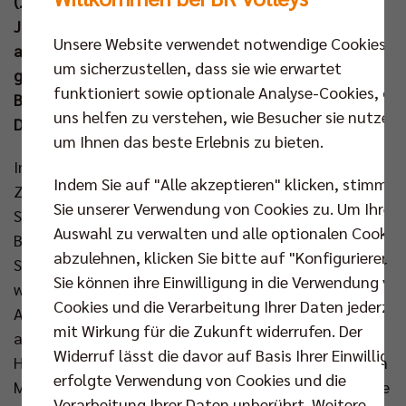
(25:17, 25:21, 25:18) hingegen an. Zum
Jahreswechsel warten nun fünf trainingsfreie Tage
Unsere Website verwendet notwendige Cookies,
auf MVP Nehemiah Mote & Co, bevor die BR Volleys
um sicherzustellen, dass sie wie erwartet
gemeinsam mit der Frauenmannschaft des Berlin
funktioniert sowie optionale Analyse-Cookies, die
Brandenburger Sportclubs zum besonderen
uns helfen zu verstehen, wie Besucher sie nutzen,
Doppelspieltag laden (11. Jan um 16.30 Uhr).
um Ihnen das beste Erlebnis zu bieten.
Im letzten Spiel des Jahres 2024 stand nach langer
Indem Sie auf "Alle akzeptieren" klicken, stimmen
Zeit erstmals wieder Nehemiah Mote in der
Sie unserer Verwendung von Cookies zu. Um Ihre
Startformation und nachdem Simon Plaskie das
Auswahl zu verwalten und alle optionalen Cookie
Bundesliga-Match gegen Giesen mit
abzulehnen, klicken Sie bitte auf "Konfigurieren".
Schulterproblemen noch verpasste, nahm der Belgier
Sie können ihre Einwilligung in die Verwendung vo
wieder einsatzbereit auf der Bank Platz. Der
Cookies und die Verarbeitung Ihrer Daten jederzei
Australier Mote konnte sich direkt zu Spielbeginn
mit Wirkung für die Zukunft widerrufen. Der
auszeichnen und setzte gleich zwei Blocks – Auszeit
Widerruf lässt die davor auf Basis Ihrer Einwilligu
Herrsching (5:1). Neben den starken Aufschlägen von
erfolgte Verwendung von Cookies und die
Moritz Reichert und Ruben Schott fielen vor allem die
Verarbeitung Ihrer Daten unberührt. Weitere