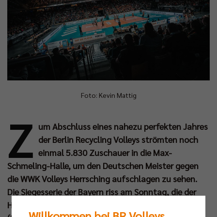
Foto: Kevin Mattig
Z
um Abschluss eines nahezu perfekten Jahres
der Berlin Recycling Volleys strömten noch
einmal 5.830 Zuschauer in die Max-
Schmeling-Halle, um den Deutschen Meister gegen
die WWK Volleys Herrsching aufschlagen zu sehen.
Die Siegesserie der Bayern riss am Sonntag, die der
Hauptstädter hält nach dem souveränen 3:0-Erfolg
Willkommen bei BR Volleys