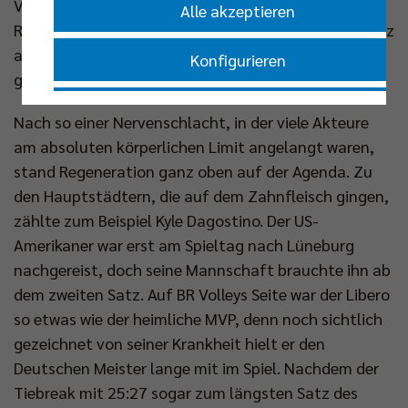
Vorbereitung und gesunden Spielern bin ich für das
Alle akzeptieren
Rückspiel optimistisch. Und alles in allem bin ich stolz
auf unsere Jungs, dass sie alles auf dem Court
Konfigurieren
gelassen haben.“
Nur essenzielle Cookies akzeptieren
Nach so einer Nervenschlacht, in der viele Akteure
am absoluten körperlichen Limit angelangt waren,
Impressum
|
Datenschutzerklärung
stand Regeneration ganz oben auf der Agenda. Zu
den Hauptstädtern, die auf dem Zahnfleisch gingen,
zählte zum Beispiel Kyle Dagostino. Der US-
Amerikaner war erst am Spieltag nach Lüneburg
nachgereist, doch seine Mannschaft brauchte ihn ab
dem zweiten Satz. Auf BR Volleys Seite war der Libero
so etwas wie der heimliche MVP, denn noch sichtlich
gezeichnet von seiner Krankheit hielt er den
Deutschen Meister lange mit im Spiel. Nachdem der
Tiebreak mit 25:27 sogar zum längsten Satz des