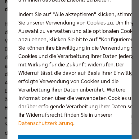
Niederlage in der CEV Champions League möchten
die Berliner wieder ein Erfolgserlebnis verbuchen.
Indem Sie auf "Alle akzeptieren" klicken, stimmen
Sie unserer Verwendung von Cookies zu. Um Ihre
Höchstintensive zwei Stunden und 40 Minuten haben
Auswahl zu verwalten und alle optionalen Cookie
die BR Volleys vom Mittwochabend in den Knochen.
abzulehnen, klicken Sie bitte auf "Konfigurieren".
Volleyball-Europa sah im deutschen Königsklassen-
Sie können ihre Einwilligung in die Verwendung vo
Duell gegen die SVG Lüneburg ein Match, das es so in
Cookies und die Verarbeitung Ihrer Daten jederzei
dieser Saison hierzulande noch nicht gab. Spätestens
mit Wirkung für die Zukunft widerrufen. Der
ab Satz zwei schenkten sich beide Mannschaften in
Widerruf lässt die davor auf Basis Ihrer Einwilligu
der mit 3.000 Zuschauern bestens gefüllten LKH
erfolgte Verwendung von Cookies und die
Arena gar nichts. Dass die Lüneburger das bessere
Verarbeitung Ihrer Daten unberührt. Weitere
Ende für sich hatten, ist für Joel Banks zwar
Informationen über die verwendeten Cookies und
ärgerlich, aber Negativität ist beim Berliner
darüber erfolgende Verarbeitung Ihrer Daten sowi
Headcoach deshalb nicht wirklich zu spüren:
Ihr Widerrufsrecht finden Sie in unserer
„Schade, dass wir den Job nicht abschließen und den
Datenschutzerklärung
.
Sieg einfahren konnten, aber diese 2:3-Niederlage ist
das nächstbeste Ergebnis. Mit einer guten