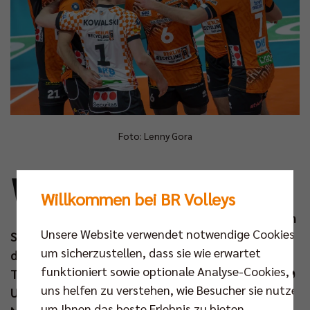
Foto: Lenny Gora
W
ährend in Norddeutschland noch einmal
Willkommen bei BR Volleys
der Wintereinbruch erfolgte, machten
sich die BR Volleys auf den Weg durch den
Unsere Website verwendet notwendige Cookies,
Schnee Richtung Süden. Das vorletzte Auswärtsspiel
um sicherzustellen, dass sie wie erwartet
der Bundesliga Hauptrunde bestreitet der
funktioniert sowie optionale Analyse-Cookies, die
Tabellenführer am Samstagabend (15. Feb um 20.00
uns helfen zu verstehen, wie Besucher sie nutzen,
Uhr) beim TSV Haching München. Nach der knappen
um Ihnen das beste Erlebnis zu bieten.