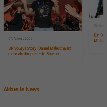
05. Augu
Ein Ber
07. August 2026
Mittelb
BR Volleys Story: Daniel Malescha ist
mehr als der perfekte Backup
Aktuelle News