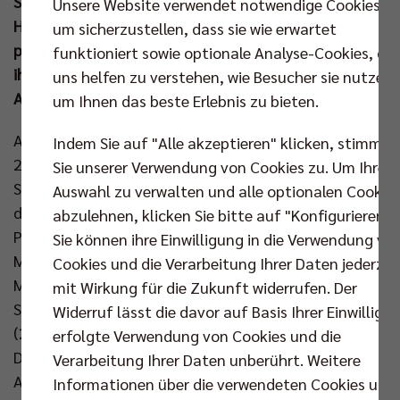
SC und der USC Münster um die Trophäe spielen. Die
Unsere Website verwendet notwendige Cookies,
Hauptstädter stehen den kampfstarken SWD
um sicherzustellen, dass sie wie erwartet
powervolleys Düren gegenüber und möchten mit
funktioniert sowie optionale Analyse-Cookies, die
ihren mitgereisten Fans im Rücken „Gemeinsam zur
uns helfen zu verstehen, wie Besucher sie nutzen,
Acht“.
um Ihnen das beste Erlebnis zu bieten.
Am Sonntag wird der erste große Titel der Spielzeit
Indem Sie auf "Alle akzeptieren" klicken, stimmen
2024/25 vergeben! Nachdem die BR Volleys zu
Sie unserer Verwendung von Cookies zu. Um Ihre
Saisonbeginn den Ligacup mit nach Berlin nehmen
Auswahl zu verwalten und alle optionalen Cookie
durften, haben sie nun das Ziel, auch die
abzulehnen, klicken Sie bitte auf "Konfigurieren".
Pokaltrophäe zu behalten. Zum insgesamt sechsten
Sie können ihre Einwilligung in die Verwendung vo
Mal schlägt man in der SAP Arena auf, zum dritten
Cookies und die Verarbeitung Ihrer Daten jederzei
Mal in fünf Jahren heißt der Gegner im Pokalfinale
mit Wirkung für die Zukunft widerrufen. Der
SWD powervolleys Düren. Aus früheren Finalduellen
Widerruf lässt die davor auf Basis Ihrer Einwilligu
(2020 und 2023) ist mit Michael Andrei nur noch ein
erfolgte Verwendung von Cookies und die
Dürener verblieben. Dazu kann Coach Christophe
Verarbeitung Ihrer Daten unberührt. Weitere
Achten Finalerfahrung vorweisen. 2021 stand der
Informationen über die verwendeten Cookies und