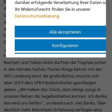
Belgier mit den Netzhoppers im Endspiel, leider
darüber erfolgende Verarbeitung Ihrer Daten sowi
damals vor leeren Rängen. Auf Berliner Seite ist
Ihr Widerrufsrecht finden Sie in unserer
Daniel Malescha einsame Spitze, was seine Auftritte
Datenschutzerklärung
.
am Neckar angeht. Er spielte vor vier Jahren an Ort
und Stelle gegen Achten und konnte damals jubeln.
Alle akzeptieren
Fünfmal stand der 30-Jährige insgesamt im Finale,
fünfmal gewann er es. Das brachte ihm den Namen
Konfigurieren
„Mr. Mannheim“ ein. Doch auch Adam Kowalski,
Nehemiah Mote, Hannes Tille, Ruben Schott, Moritz
Nur essenzielle Cookies akzeptieren
Reichert und Tobias Krick durften die Trophäe schon
in den Händen halten. Florian Krage betrat mit der
Impressum
|
Datenschutzerklärung
SVG Lüneburg einst die große Bühne, musste sich
aber 2019 dem VfB Friedrichshafen geschlagen
geben. „Wir haben das Glück, dass einige Jungs in
unseren Reihen die Gegebenheiten kennen. Ich denke,
das wird uns helfen“, so Headcoach Joel Banks. Über
deutlich mehr Mannheim-Erfahrung verfügen also