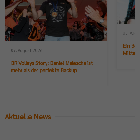
05. Augu
Ein Ber
07. August 2026
Mittelb
BR Volleys Story: Daniel Malescha ist
mehr als der perfekte Backup
Aktuelle News