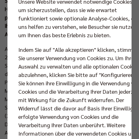
SC und der USC Münster um die Trophäe spielen. Die
Unsere Website verwendet notwendige Cookies,
Hauptstädter stehen den kampfstarken SWD
um sicherzustellen, dass sie wie erwartet
powervolleys Düren gegenüber und möchten mit
funktioniert sowie optionale Analyse-Cookies, die
ihren mitgereisten Fans im Rücken „Gemeinsam zur
uns helfen zu verstehen, wie Besucher sie nutzen,
Acht“.
um Ihnen das beste Erlebnis zu bieten.
Am Sonntag wird der erste große Titel der Spielzeit
Indem Sie auf "Alle akzeptieren" klicken, stimmen
2024/25 vergeben! Nachdem die BR Volleys zu
Sie unserer Verwendung von Cookies zu. Um Ihre
Saisonbeginn den Ligacup mit nach Berlin nehmen
Auswahl zu verwalten und alle optionalen Cookie
durften, haben sie nun das Ziel, auch die
abzulehnen, klicken Sie bitte auf "Konfigurieren".
Pokaltrophäe zu behalten. Zum insgesamt sechsten
Sie können ihre Einwilligung in die Verwendung vo
Mal schlägt man in der SAP Arena auf, zum dritten
Cookies und die Verarbeitung Ihrer Daten jederzei
Mal in fünf Jahren heißt der Gegner im Pokalfinale
mit Wirkung für die Zukunft widerrufen. Der
SWD powervolleys Düren. Aus früheren Finalduellen
Widerruf lässt die davor auf Basis Ihrer Einwilligu
(2020 und 2023) ist mit Michael Andrei nur noch ein
erfolgte Verwendung von Cookies und die
Dürener verblieben. Dazu kann Coach Christophe
Verarbeitung Ihrer Daten unberührt. Weitere
Achten Finalerfahrung vorweisen. 2021 stand der
Informationen über die verwendeten Cookies und