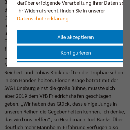
Belgier mit den Netzhoppers im Endspiel, leider
darüber erfolgende Verarbeitung Ihrer Daten sowi
damals vor leeren Rängen. Auf Berliner Seite ist
Ihr Widerrufsrecht finden Sie in unserer
Daniel Malescha einsame Spitze, was seine Auftritte
Datenschutzerklärung
.
am Neckar angeht. Er spielte vor vier Jahren an Ort
und Stelle gegen Achten und konnte damals jubeln.
Alle akzeptieren
Fünfmal stand der 30-Jährige insgesamt im Finale,
fünfmal gewann er es. Das brachte ihm den Namen
Konfigurieren
„Mr. Mannheim“ ein. Doch auch Adam Kowalski,
Nehemiah Mote, Hannes Tille, Ruben Schott, Moritz
Nur essenzielle Cookies akzeptieren
Reichert und Tobias Krick durften die Trophäe schon
in den Händen halten. Florian Krage betrat mit der
Impressum
|
Datenschutzerklärung
SVG Lüneburg einst die große Bühne, musste sich
aber 2019 dem VfB Friedrichshafen geschlagen
geben. „Wir haben das Glück, dass einige Jungs in
unseren Reihen die Gegebenheiten kennen. Ich denke,
das wird uns helfen“, so Headcoach Joel Banks. Über
deutlich mehr Mannheim-Erfahrung verfügen also