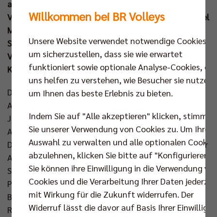
auch zahlreiche SCC-Mitglieder, um die Profis der
Willkommen bei BR Volleys
Volleyball-Abteilung zu unterstützen. Für MVP Daniel
Malescha und sein Team geht es kommenden
Unsere Website verwendet notwendige Cookies,
Sonntag (23. Mrz um 15.00 Uhr) nun in das Playoff-
um sicherzustellen, dass sie wie erwartet
Viertelfinale gegen die Energiequelle Netzhoppers
funktioniert sowie optionale Analyse-Cookies, die
KW.
uns helfen zu verstehen, wie Besucher sie nutzen,
Die Berliner starteten mit der verfügbaren Top-
um Ihnen das beste Erlebnis zu bieten.
Aufstellung, mussten jedoch auf den Punktegarant
Indem Sie auf "Alle akzeptieren" klicken, stimmen
Jake Hanes (Sperre) verzichten. Anstelle des
Sie unserer Verwendung von Cookies zu. Um Ihre
Amerikaners nahm Daniel Malescha die Position des
Auswahl zu verwalten und alle optionalen Cookie
Diagonalangreifers ein und spielte groß auf. Mit einer
abzulehnen, klicken Sie bitte auf "Konfigurieren".
Aufschlagserie eröffnete Johannes Tille den ersten
Sie können ihre Einwilligung in die Verwendung vo
Satz (5:0) und schnell konnte der amtierende
Cookies und die Verarbeitung Ihrer Daten jederzei
Pokalsieger den Vorsprung ausbauen (8:1). Auf
mit Wirkung für die Zukunft widerrufen. Der
Berliner Seite lief alles, wie erhofft, und so gelang es
Widerruf lässt die davor auf Basis Ihrer Einwilligu
Ruben Schott und seinem Team die Führung weiter