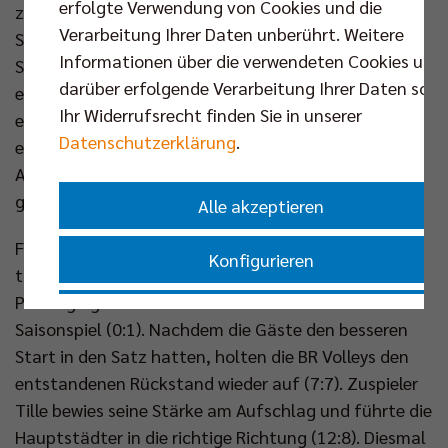
erfolgte Verwendung von Cookies und die
zu festigen (16:6), woraufhin Gästetrainer Patrick
Verarbeitung Ihrer Daten unberührt. Weitere
Steuerwald seine zweite Auszeit nahm. Zum
Informationen über die verwendeten Cookies und
Satzende wurde Djifa Amedegnato für Tille
darüber erfolgende Verarbeitung Ihrer Daten sowi
eingewechselt (21:11) und überzeugte direkt, indem
Ihr Widerrufsrecht finden Sie in unserer
er Tobias Krick über die Mitte einsetzte (22:11). Den
Datenschutzerklärung
.
ersten Satzball verzog der Kapitän der Berliner ins
Aus, aber durch den Aufschlagfehler der Dachauer
gelang der Satzgewinn im zweiten Anlauf (25:12).
Alle akzeptieren
Für den ersten Aufschlag des zweiten Durchgangs
Konfigurieren
trat die Nummer 21 an die Aufschlaglinie, der erste
Punkt ging dennoch an den ASV in seinem letzten
Nur essenzielle Cookies akzeptieren
Saisonspiel (0:1). Nachdem die Gäste den besseren
Start in den Satz hatten, holten die BR Volleys den
Impressum
|
Datenschutzerklärung
entstandenen Rückstand wieder auf (7:7). Zuspieler
Tille bewies seine Stärke am Aufschlag und führte die
Hauptstädter in die richtige Richtung (12:8). Diesmal