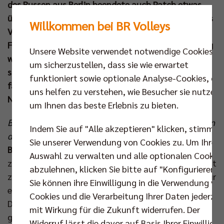
des Russen aus Berlin beendete auch Patch etwas
überraschend mit gerade 28 Jahren seine Karriere als
Willkommen bei BR Volleys
Volleyballprofi. Am Sonntag beim ersten Playoff-
Finale zwischen den BR Volleys und der SVG Lüneburg
Unsere Website verwendet notwendige Cookies,
war Patch wieder da – als Zuschauer. Im Anschluss
um sicherzustellen, dass sie wie erwartet
schilderte er seine Eindrücke auf der Tribüne, sein
funktioniert sowie optionale Analyse-Cookies, die
familiäres Gefühl für Berlin und lobte seinen
uns helfen zu verstehen, wie Besucher sie nutzen,
Nachfolger Jake Hanes.
um Ihnen das beste Erlebnis zu bieten.
Ben, willkommen zurück in Berlin. Bist du extra wegen
Indem Sie auf "Alle akzeptieren" klicken, stimmen
der Finals aus den USA hergekommen?
Sie unserer Verwendung von Cookies zu. Um Ihre
Benjamin Patch:
„Nein, ich bin schon vor ungefähr
Auswahl zu verwalten und alle optionalen Cookie
zwei Monaten zurückgekehrt nach Berlin, das ich fast
abzulehnen, klicken Sie bitte auf "Konfigurieren".
zwei Jahre zuvor verlassen hatte. Ich arbeite jetzt für
Sie können ihre Einwilligung in die Verwendung vo
ein Luxusmode- und Design-Geschäft in Kreuzberg.
Cookies und die Verarbeitung Ihrer Daten jederzei
Die haben mich in New York angerufen und mir
mit Wirkung für die Zukunft widerrufen. Der
gesagt, sie bräuchten einen neuen Kreativdirektor.
Widerruf lässt die davor auf Basis Ihrer Einwilligu