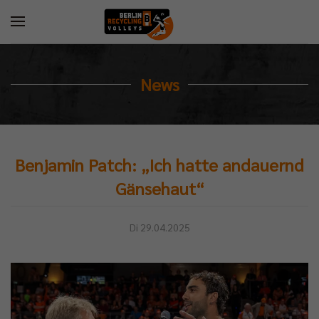
News
Benjamin Patch: „Ich hatte andauernd
Gänsehaut“
Di 29.04.2025